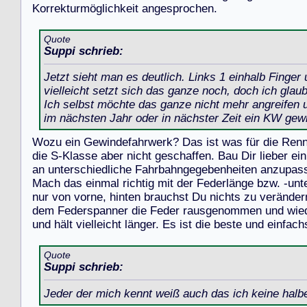
K
o
r
r
e
k
t
u
r
m
ö
g
l
i
c
h
k
e
i
t
a
n
g
e
s
p
r
o
c
h
e
n
.
Quote
Suppi schrieb:
Jetzt sieht man es deutlich. Links 1 einhalb Finge
vielleicht setzt sich das ganze noch, doch ich glaub
Ich selbst möchte das ganze nicht mehr angreifen
im nächsten Jahr oder in nächster Zeit ein KW gewi
W
o
z
u
e
i
n
G
e
w
i
n
d
e
f
a
h
r
w
e
r
k
?
D
a
s
i
s
t
w
a
s
f
ü
r
d
i
e
R
e
n
d
i
e
S
-
K
l
a
s
s
e
a
b
e
r
n
i
c
h
t
g
e
s
c
h
a
f
f
e
n
.
B
a
u
D
i
r
l
i
e
b
e
r
e
i
n
a
n
u
n
t
e
r
s
c
h
i
e
d
l
i
c
h
e
F
a
h
r
b
a
h
n
g
e
g
e
b
e
n
h
e
i
t
e
n
a
n
z
u
p
a
s
M
a
c
h
d
a
s
e
i
n
m
a
l
r
i
c
h
t
i
g
m
i
t
d
e
r
F
e
d
e
r
l
ä
n
g
e
b
z
w
.
-
u
n
t
n
u
r
v
o
n
v
o
r
n
e
,
h
i
n
t
e
n
b
r
a
u
c
h
s
t
D
u
n
i
c
h
t
s
z
u
v
e
r
ä
n
d
e
r
d
e
m
F
e
d
e
r
s
p
a
n
n
e
r
d
i
e
F
e
d
e
r
r
a
u
s
g
e
n
o
m
m
e
n
u
n
d
w
i
e
u
n
d
h
ä
l
t
v
i
e
l
l
e
i
c
h
t
l
ä
n
g
e
r
.
E
s
i
s
t
d
i
e
b
e
s
t
e
u
n
d
e
i
n
f
a
c
h
Quote
Suppi schrieb:
Jeder der mich kennt weiß auch das ich keine hal