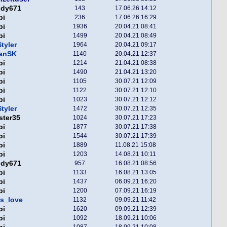
ddy671
143
17.06.26 14:12
pi
236
17.06.26 16:29
pi
1936
20.04.21 08:41
pi
1499
20.04.21 08:49
tyler
1964
20.04.21 09:17
fanSK
1140
20.04.21 12:37
pi
1214
21.04.21 08:38
pi
1490
21.04.21 13:20
pi
1105
30.07.21 12:09
pi
1122
30.07.21 12:10
pi
1023
30.07.21 12:12
tyler
1472
30.07.21 12:35
ster35
1024
30.07.21 17:23
pi
1877
30.07.21 17:38
pi
1544
30.07.21 17:39
pi
1889
11.08.21 15:08
pi
1203
14.08.21 10:11
ddy671
957
16.08.21 08:56
pi
1133
16.08.21 13:05
pi
1437
06.09.21 16:20
pi
1200
07.09.21 16:19
s_love
1132
09.09.21 11:42
pi
1620
09.09.21 12:39
pi
1092
18.09.21 10:06
pi
1087
18.09.21 10:08