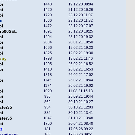
pi
1448
19.12.20 08:04
pi
1420
21.12.20 16:26
pi
1729
23.12.20 11:07
e
1566
23.12.20 11:32
pi
1472
23.12.20 17:07
er500SEL
1691
23.12.20 18:25
pi
1294
23.12.20 19:32
pi
2034
20.01.21 10:50
pi
1696
12.02.21 19:23
pi
1825
12.02.21 19:30
opy
1798
13.02.21 11:46
pi
1205
26.02.21 16:52
pi
1410
26.02.21 16:53
t
1818
26.02.21 17:02
pi
1145
26.02.21 18:44
t
1174
26.02.21 19:02
pi
1029
11.08.21 15:13
pi
936
25.09.21 19:44
pi
862
30.10.21 10:27
ster35
954
30.10.21 12:03
pi
885
30.10.21 13:41
ster35
1047
31.10.21 13:48
pi
1750
20.04.21 08:40
zi
181
17.06.26 09:22
nzeituser
168
17.06.26 09:51