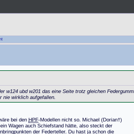
ht
er w124 ubd w201 das eine Seite trotz gleichen Federgummi g
 nie wirklich aufgefallen.
w
ä
r
e
b
e
i
d
e
n
HPF
-
M
o
d
e
l
l
e
n
n
i
c
h
t
s
o
.
M
i
c
h
a
e
l
(
D
o
r
i
a
n
†
)
s
e
i
n
W
a
g
e
n
a
u
c
h
S
c
h
i
e
f
s
t
a
n
d
h
ä
t
t
e
,
a
l
s
o
s
t
e
c
k
t
d
e
r
n
b
r
i
n
g
p
u
n
k
t
e
n
d
e
r
F
e
d
e
r
t
e
l
l
e
r
.
D
u
h
a
s
t
j
a
s
c
h
o
n
d
i
e