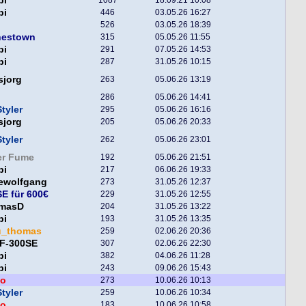
pi
446
03.05.26 16:27
526
03.05.26 18:39
nestown
315
05.05.26 11:55
pi
291
07.05.26 14:53
pi
287
31.05.26 10:15
sjorg
263
05.06.26 13:19
286
05.06.26 14:41
tyler
295
05.06.26 16:16
sjorg
205
05.06.26 20:33
tyler
262
05.06.26 23:01
er Fume
192
05.06.26 21:51
pi
217
06.06.26 19:33
lewolfgang
273
31.05.26 12:37
E für 600€
229
31.05.26 12:55
masD
204
31.05.26 13:22
pi
193
31.05.26 13:35
u_thomas
259
02.06.26 20:36
F-300SE
307
02.06.26 22:30
pi
382
04.06.26 11:28
pi
243
09.06.26 15:43
o
273
10.06.26 10:13
tyler
259
10.06.26 10:34
o
183
10.06.26 10:58