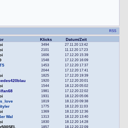
RSS
or
Klicks
Datum/Zeit
pi
3494
27.11.20 13:42
pi
2101
11.12.20 17:23
pi
1606
17.12.20 15:39
O
1548
17.12.20 16:09
T5
1453
17.12.20 17:37
t
2044
17.12.20 17:41
pi
1825
17.12.20 19:39
cedes420blau
1920
17.12.20 20:01
pi
1544
18.12.20 05:02
lfan68
1981
17.12.20 22:02
pi
1931
18.12.20 05:06
s_love
1819
18.12.20 09:38
tyler
1775
18.12.20 11:03
pi
1369
18.12.20 12:36
er Wal
1313
18.12.20 13:40
pi
1830
18.12.20 14:28
er500SEL
1857
18.12.20 22:09