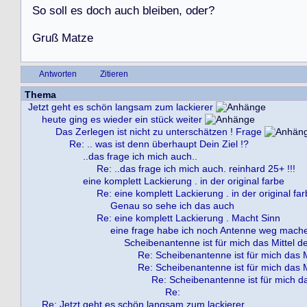
S
o
s
o
l
l
e
s
d
o
c
h
a
u
c
h
b
l
e
i
b
e
n
,
o
d
e
r
?
G
r
u
ß
M
a
t
z
e
Antworten
Zitieren
Thema
Jetzt geht es schön langsam zum lackierer
heute ging es wieder ein stück weiter
Das Zerlegen ist nicht zu unterschätzen ! Frage
Re: .. was ist denn überhaupt Dein Ziel !?
..das frage ich mich auch..
Re: ..das frage ich mich auch. reinhard 25+ !!!
eine komplett Lackierung . in der original farbe
Re: eine komplett Lackierung . in der original fa
Genau so sehe ich das auch
Re: eine komplett Lackierung . Macht Sinn
eine frage habe ich noch Antenne weg mach
Scheibenantenne ist für mich das Mittel d
Re: Scheibenantenne ist für mich das M
Re: Scheibenantenne ist für mich das M
Re: Scheibenantenne ist für mich da
Re:
Re: Jetzt geht es schön langsam zum lackierer