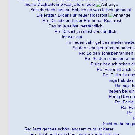
meine Dachantenne war ja fürs radio
Schiebedach ausbau Hab ich da was falsch gemacht
Die letzten Bilder Für heuer Rost rost
Re: Die letzten Bilder Für heuer Rost rost
Das ist ja selbst verständlich
Re: Das ist ja selbst verständlich
der war gut
im neuen Jahr geht es wieder weite
So den scheibenrahmen haben wi
Re: So den scheibenrahmen h
Re: So den scheibenrahme
Füller ist auch schon dr
Re: Füller ist auch 
Re: Füller ist au
naja hab das 
Re: naja h
neben bei gin
Fertig Bzw nu
Re: Fertig
Re: Fer
Re: 
R
Nicht mehr lange 
Re: Jetzt geht es schön langsam zum lackierer
Re: Jetzt geht es schön langsam zum lackierer