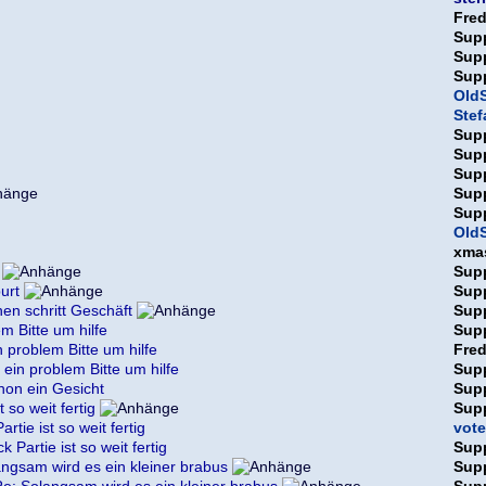
Fre
Sup
Sup
Sup
OldS
Ste
Sup
Sup
Sup
Sup
Sup
OldS
xma
Sup
urt
Sup
en schritt Geschäft
Sup
em Bitte um hilfe
Sup
n problem Bitte um hilfe
Fre
 ein problem Bitte um hilfe
Sup
chon ein Gesicht
Sup
t so weit fertig
Sup
rtie ist so weit fertig
vote
k Partie ist so weit fertig
Sup
ngsam wird es ein kleiner brabus
Sup
e: Solangsam wird es ein kleiner brabus
Sup