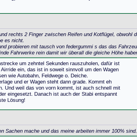
r und rechts 2 Finger zwischen Reifen und Kotflügel, obwohl
e es nicht.
 und probieren mit tausch von federgummi s das das Fahrze
nde Fahrwerke rein damit wir überall die gleiche Höhe habe
n
s
t
r
e
c
k
e
u
m
z
e
h
n
t
e
l
S
e
k
u
n
d
e
n
r
a
u
s
z
u
h
o
l
e
n
,
d
a
f
ü
r
i
s
t
A
i
r
r
i
d
e
e
i
n
,
d
a
s
i
s
t
i
n
s
o
w
e
i
t
s
i
n
n
v
o
l
l
u
m
d
e
n
W
a
g
e
n
s
e
n
w
i
e
A
u
t
o
b
a
h
n
,
F
e
l
d
w
e
g
e
o
.
D
e
i
c
h
e
.
e
r
l
a
g
e
u
n
d
e
r
W
a
g
e
n
s
t
e
h
t
d
a
n
n
g
r
a
d
e
.
K
o
m
m
t
e
h
n
.
U
n
d
w
e
i
l
d
a
s
v
o
n
v
o
r
n
k
o
m
m
t
,
i
s
t
a
u
c
h
s
c
h
n
e
l
l
m
i
t
d
e
r
e
i
n
g
e
s
e
t
z
t
.
D
a
n
a
c
h
i
s
t
a
u
c
h
d
e
r
S
t
a
b
i
e
n
t
s
p
a
n
n
t
s
t
e
L
ö
s
u
n
g
!
ben Sachen mache und das meine arbeiten immer 100% sind.