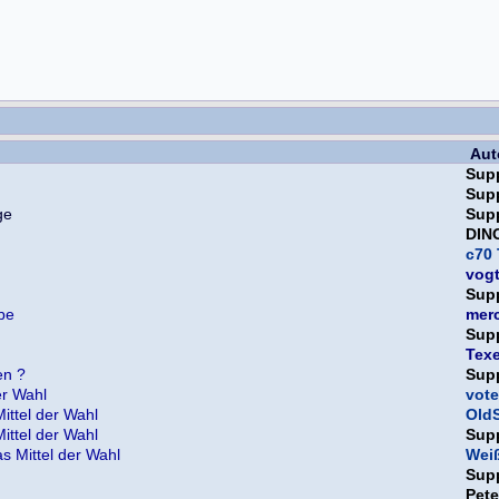
Aut
Sup
Sup
Sup
DIN
c70 
vog
Sup
rbe
mer
Sup
Texe
en ?
Sup
er Wahl
vote
ittel der Wahl
OldS
ittel der Wahl
Sup
s Mittel der Wahl
Weiß
Sup
Pet