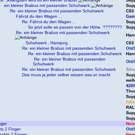
ein kleiner Brabus mit passenden Schuhwerk
Sup
Re: ein kleiner Brabus mit passenden Schuhwerk
C63
Fährst du den Wagen ...
Gai
Re: Fährst du den Wagen ...
Sup
So jetzt solte es passen von der Höhe. ????????
Sup
Re: ein kleiner Brabus mit passenden Schuhwerk
Han
.. Schuhwerk , Hansjorg..
C63
Re: ein kleiner Brabus mit passenden Schuhwerk
OldS
Re: ein kleiner Brabus mit passenden Schuhwerk
Han
Re: ein kleiner Brabus mit passenden
OldS
Schuhwerk
Re: ein kleiner Brabus mit passenden Schuhwerk
Silv
Das muss ja jeder selber wissen was er macht
Sup
wel
420S
Tho
Sup
fub
RAL
Sup
Sup
nger
Nem
ts 2 Finger
OldS
echts 2 Finger
Nem