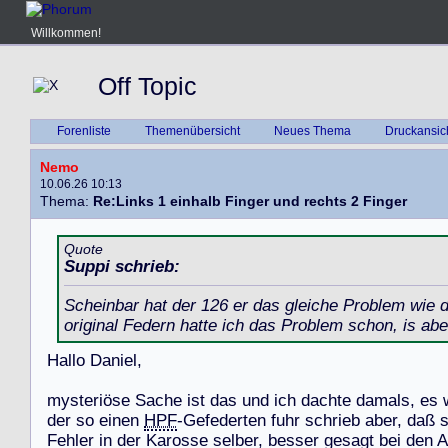
Willkommen!
Off Topic
Forenliste
Themenübersicht
Neues Thema
Druckansic
Nemo
10.06.26 10:13
Thema:
Re:Links 1 einhalb Finger und rechts 2 Finger
Quote
Suppi schrieb:
Scheinbar hat der 126 er das gleiche Problem wie d
original Federn hatte ich das Problem schon, is aber
H
a
l
l
o
D
a
n
i
e
l
,
m
y
s
t
e
r
i
ö
s
e
S
a
c
h
e
i
s
t
d
a
s
u
n
d
i
c
h
d
a
c
h
t
e
d
a
m
a
l
s
,
e
s
d
e
r
s
o
e
i
n
e
n
HPF
-
G
e
f
e
d
e
r
t
e
n
f
u
h
r
s
c
h
r
i
e
b
a
b
e
r
,
d
a
ß
F
e
h
l
e
r
i
n
d
e
r
K
a
r
o
s
s
e
s
e
l
b
e
r
,
b
e
s
s
e
r
g
e
s
a
g
t
b
e
i
d
e
n
A