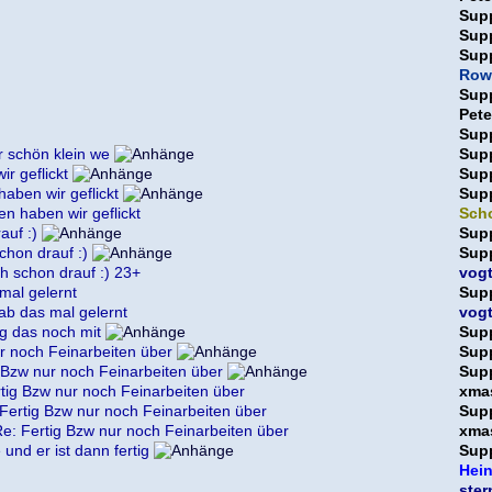
Sup
Sup
Sup
Row
Sup
Pet
Sup
r schön klein we
Sup
r geflickt
Sup
aben wir geflickt
Sup
n haben wir geflickt
Sch
auf :)
Sup
schon drauf :)
Sup
ch schon drauf :) 23+
vog
mal gelernt
Sup
ab das mal gelernt
vog
g das noch mit
Sup
r noch Feinarbeiten über
Sup
 Bzw nur noch Feinarbeiten über
Sup
tig Bzw nur noch Feinarbeiten über
xma
Fertig Bzw nur noch Feinarbeiten über
Sup
e: Fertig Bzw nur noch Feinarbeiten über
xma
und er ist dann fertig
Sup
Hein
ster