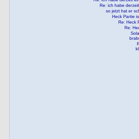
Re: ich habe derzeit
so jetzt hat er s
Heck Partie is
Re: Heck Pa
Re: Hec
Sola
brab
R
k