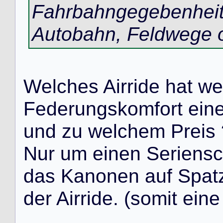
Fahrbahngegebenheit
Autobahn, Feldwege o
W
e
l
c
h
e
s
A
i
r
r
i
d
e
h
a
t
w
e
F
e
d
e
r
u
n
g
s
k
o
m
f
o
r
t
e
i
n
u
n
d
z
u
w
e
l
c
h
e
m
P
r
e
i
s
N
u
r
u
m
e
i
n
e
n
S
e
r
i
e
n
s
c
d
a
s
K
a
n
o
n
e
n
a
u
f
S
p
a
t
d
e
r
A
i
r
r
i
d
e
.
(
s
o
m
i
t
e
i
n
e