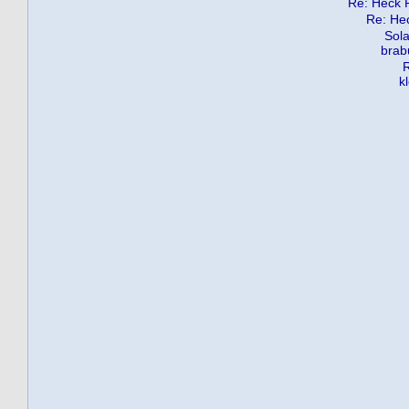
Re: Heck Pa
Re: Hec
Sola
brab
R
k