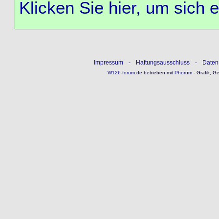
Klicken Sie hier, um sich 
Impressum
-
Haftungsausschluss
-
Daten
W126-forum.de
betrieben mit
Phorum
- Grafik, G