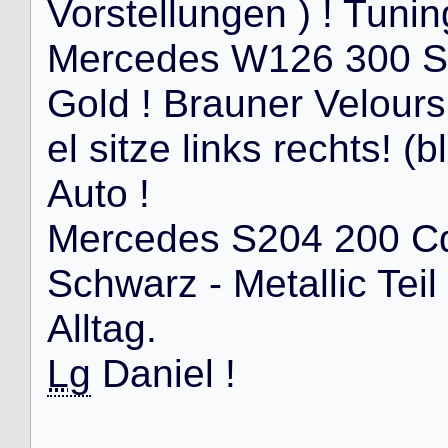
V
o
r
s
t
e
l
l
u
n
g
e
n
)
!
T
u
n
i
n
M
e
r
c
e
d
e
s
W
1
2
6
3
0
0
S
G
o
l
d
!
B
r
a
u
n
e
r
V
e
l
o
u
r
s
e
l
s
i
t
z
e
l
i
n
k
s
r
e
c
h
t
s
!
(
b
l
A
u
t
o
!
M
e
r
c
e
d
e
s
S
2
0
4
2
0
0
C
S
c
h
w
a
r
z
-
M
e
t
a
l
l
i
c
T
e
i
l
A
l
l
t
a
g
.
Lg
D
a
n
i
e
l
!