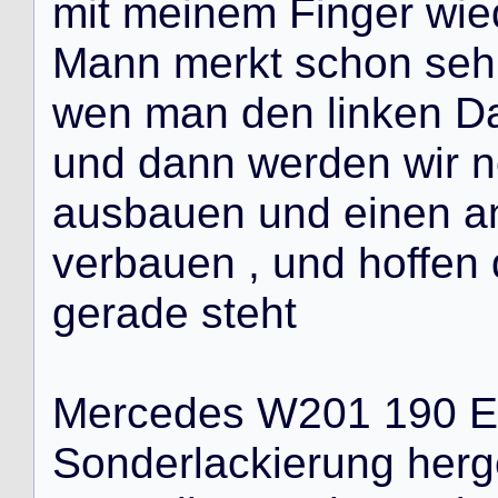
m
i
t
m
e
i
n
e
m
F
i
n
g
e
r
w
i
e
M
a
n
n
m
e
r
k
t
s
c
h
o
n
s
e
h
w
e
n
m
a
n
d
e
n
l
i
n
k
e
n
D
u
n
d
d
a
n
n
w
e
r
d
e
n
w
i
r
n
a
u
s
b
a
u
e
n
u
n
d
e
i
n
e
n
a
v
e
r
b
a
u
e
n
,
u
n
d
h
o
f
f
e
n
g
e
r
a
d
e
s
t
e
h
t
M
e
r
c
e
d
e
s
W
2
0
1
1
9
0
E
S
o
n
d
e
r
l
a
c
k
i
e
r
u
n
g
h
e
r
g