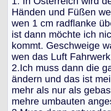
1
.
I
n
Ö
s
t
e
r
r
e
i
c
h
w
i
r
d
d
H
ä
n
d
e
n
u
n
d
F
ü
ß
e
n
w
e
w
e
n
1
c
m
r
a
d
f
l
a
n
k
e
ü
b
i
s
t
d
a
n
n
m
ö
c
h
t
e
i
c
h
n
i
k
o
m
m
t
.
G
e
s
c
h
w
e
i
g
e
w
w
e
n
d
a
s
L
u
f
t
F
a
h
r
w
e
r
k
2
.
I
c
h
m
u
s
s
d
a
n
n
d
i
e
g
ä
n
d
e
r
n
u
n
d
d
a
s
i
s
t
m
e
i
m
e
h
r
a
l
s
n
u
r
a
l
s
g
e
b
a
s
m
e
h
r
e
u
m
b
a
u
t
e
n
a
n
g
e