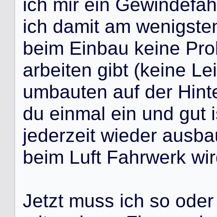
i
c
h
m
i
r
e
i
n
G
e
w
i
n
d
e
f
a
h
i
c
h
d
a
m
i
t
a
m
w
e
n
i
g
s
t
e
b
e
i
m
E
i
n
b
a
u
k
e
i
n
e
P
r
o
a
r
b
e
i
t
e
n
g
i
b
t
(
k
e
i
n
e
L
e
i
u
m
b
a
u
t
e
n
a
u
f
d
e
r
H
i
n
t
d
u
e
i
n
m
a
l
e
i
n
u
n
d
g
u
t
i
j
e
d
e
r
z
e
i
t
w
i
e
d
e
r
a
u
s
b
a
b
e
i
m
L
u
f
t
F
a
h
r
w
e
r
k
w
i
r
J
e
t
z
t
m
u
s
s
i
c
h
s
o
o
d
e
r