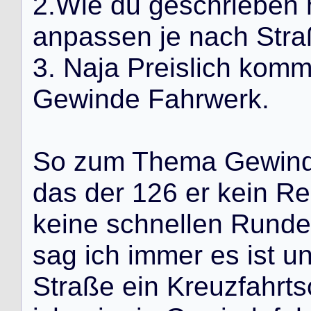
2
.
W
i
e
d
u
g
e
s
c
h
r
i
e
b
e
n
a
n
p
a
s
s
e
n
j
e
n
a
c
h
S
t
r
a
3
.
N
a
j
a
P
r
e
i
s
l
i
c
h
k
o
m
G
e
w
i
n
d
e
F
a
h
r
w
e
r
k
.
S
o
z
u
m
T
h
e
m
a
G
e
w
i
n
d
a
s
d
e
r
1
2
6
e
r
k
e
i
n
R
e
k
e
i
n
e
s
c
h
n
e
l
l
e
n
R
u
n
d
e
s
a
g
i
c
h
i
m
m
e
r
e
s
i
s
t
u
S
t
r
a
ß
e
e
i
n
K
r
e
u
z
f
a
h
r
t
s