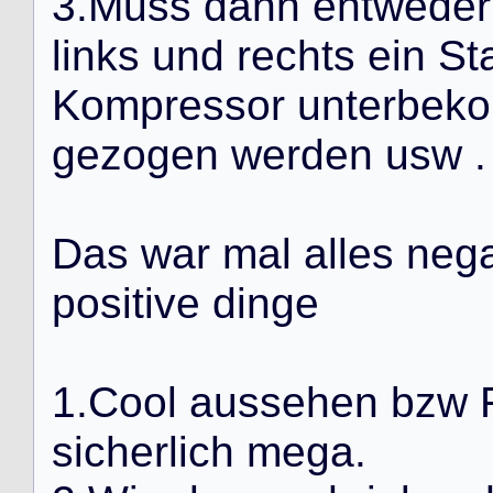
3
.
M
u
s
s
d
a
n
n
e
n
t
w
e
d
e
r
l
i
n
k
s
u
n
d
r
e
c
h
t
s
e
i
n
S
t
K
o
m
p
r
e
s
s
o
r
u
n
t
e
r
b
e
k
o
g
e
z
o
g
e
n
w
e
r
d
e
n
u
s
w
.
D
a
s
w
a
r
m
a
l
a
l
l
e
s
n
e
g
p
o
s
i
t
i
v
e
d
i
n
g
e
1
.
C
o
o
l
a
u
s
s
e
h
e
n
b
z
w
s
i
c
h
e
r
l
i
c
h
m
e
g
a
.