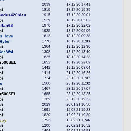
t
2039
17.12.20 17:41
pi
1819
17.12.20 19:39
cedes420blau
1915
17.12.20 20:01
pi
1539
18.12.20 05:02
lfan68
1976
17.12.20 22:02
pi
1925
18.12.20 05:06
s_love
1813
18.12.20 09:38
tyler
1770
18.12.20 11:03
pi
1364
18.12.20 12:36
er Wal
1308
18.12.20 13:40
pi
1825
18.12.20 14:28
er500SEL
1852
18.12.20 22:09
pi
1442
19.12.20 08:04
pi
1414
21.12.20 16:26
pi
1724
23.12.20 11:07
e
1560
23.12.20 11:32
pi
1467
23.12.20 17:07
er500SEL
1685
23.12.20 18:25
pi
1289
23.12.20 19:32
pi
2029
20.01.21 10:50
pi
1691
12.02.21 19:23
pi
1820
12.02.21 19:30
opy
1793
13.02.21 11:46
pi
1200
26.02.21 16:52
pi
1404
26.02.21 16:53