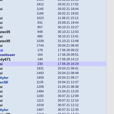
t
1812
26.02.21 17:02
pi
1140
26.02.21 18:44
t
1169
26.02.21 19:02
pi
1023
11.08.21 15:13
pi
931
25.09.21 19:44
pi
857
30.10.21 10:27
ster35
948
30.10.21 12:03
pi
880
30.10.21 13:41
ster35
1039
31.10.21 13:48
pi
1744
20.04.21 08:40
zi
178
17.06.26 09:22
nzeituser
164
17.06.26 09:51
ddy671
140
17.06.26 14:12
pi
230
17.06.26 16:29
pi
1931
20.04.21 08:41
pi
1493
20.04.21 08:49
tyler
1959
20.04.21 09:17
fanSK
1135
20.04.21 12:37
pi
1209
21.04.21 08:38
pi
1484
21.04.21 13:20
pi
1100
30.07.21 12:09
pi
1113
30.07.21 12:10
pi
1018
30.07.21 12:12
tyler
1467
30.07.21 12:35