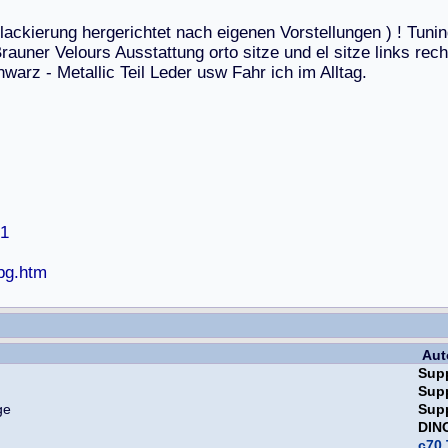
l
a
c
k
i
e
r
u
n
g
h
e
r
g
e
r
i
c
h
t
e
t
n
a
c
h
e
i
g
e
n
e
n
V
o
r
s
t
e
l
l
u
n
g
e
n
)
!
T
u
n
i
n
B
r
a
u
n
e
r
V
e
l
o
u
r
s
A
u
s
s
t
a
t
t
u
n
g
o
r
t
o
s
i
t
z
e
u
n
d
e
l
s
i
t
z
e
l
i
n
k
s
r
e
c
h
h
w
a
r
z
-
M
e
t
a
l
l
i
c
T
e
i
l
L
e
d
e
r
u
s
w
F
a
h
r
i
c
h
i
m
A
l
l
t
a
g
.
=1
jpg.htm
Aut
Sup
Sup
Sup
DIN
c70 