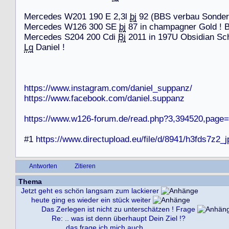
M
e
r
c
e
d
e
s
W
2
0
1
1
9
0
E
2
,
3
l
bj
9
2
(
B
B
S
v
e
r
b
a
u
S
o
n
d
e
r
M
e
r
c
e
d
e
s
W
1
2
6
3
0
0
S
E
bj
8
7
i
n
c
h
a
m
p
a
g
n
e
r
G
o
l
d
!
M
e
r
c
e
d
e
s
S
2
0
4
2
0
0
C
d
i
Bj
2
0
1
1
i
n
1
9
7
U
O
b
s
i
d
i
a
n
S
c
Lg
D
a
n
i
e
l
!
https://www.instagram.com/daniel_suppanz/
https://www.facebook.com/daniel.suppanz
https://www.w126-forum.de/read.php?3,394520,page
#
1
https://www.directupload.eu/file/d/8941/h3fds7z2_
Antworten
Zitieren
Thema
Jetzt geht es schön langsam zum lackierer
heute ging es wieder ein stück weiter
Das Zerlegen ist nicht zu unterschätzen ! Frage
Re: .. was ist denn überhaupt Dein Ziel !?
..das frage ich mich auch..