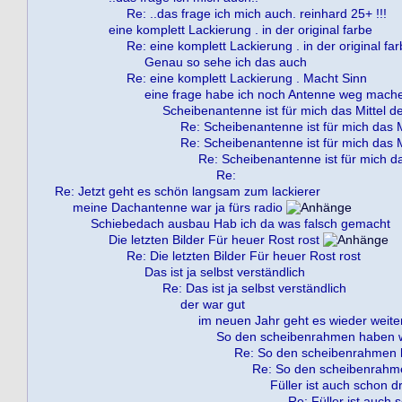
Re: ..das frage ich mich auch. reinhard 25+ !!!
eine komplett Lackierung . in der original farbe
Re: eine komplett Lackierung . in der original fa
Genau so sehe ich das auch
Re: eine komplett Lackierung . Macht Sinn
eine frage habe ich noch Antenne weg mach
Scheibenantenne ist für mich das Mittel d
Re: Scheibenantenne ist für mich das M
Re: Scheibenantenne ist für mich das M
Re: Scheibenantenne ist für mich da
Re:
Re: Jetzt geht es schön langsam zum lackierer
meine Dachantenne war ja fürs radio
Schiebedach ausbau Hab ich da was falsch gemacht
Die letzten Bilder Für heuer Rost rost
Re: Die letzten Bilder Für heuer Rost rost
Das ist ja selbst verständlich
Re: Das ist ja selbst verständlich
der war gut
im neuen Jahr geht es wieder weite
So den scheibenrahmen haben wi
Re: So den scheibenrahmen h
Re: So den scheibenrahme
Füller ist auch schon dr
Re: Füller ist auch 