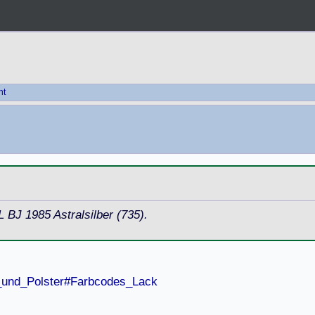
ht
 BJ 1985 Astralsilber (735).
g_und_Polster#Farbcodes_Lack