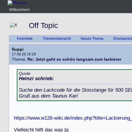
Willkommen!
Off Topic
Forenliste
Themenübersicht
Neues Thema
Druckansic
Suppi
17.06.26 16:29
Thema:
Re: Jetzt geht es schön langsam zum lackierer
Quote
Heinzi schrieb:
Suche den Lackcode für die Stosstange für 500 SEL
Gruß aus dem Taunus Karl
https://www.w126-wiki.de/index.php?title=Lackierun
V
i
e
l
l
e
i
c
h
t
h
i
l
f
t
d
a
s
w
a
s
lg