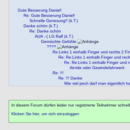
Gute Besserung Daniel!
Re: Gute Besserung Daniel!
Schnelle Genesung!! (k.T.)
Danke schön (k.T.)
Re: Danke schön
AUA :-( LG Ralf (k.T.)
Gemischte Gefühle
????
Re:Links 1 einhalb Finger und rechts 2 Fi
Re: Re:Links 1 einhalb Finger und rech
Re: Re:Links 1 einhalb Finger und r
Airride oder Gewindefahrwerk
Re: !!!
Re: !!! Danke
Wie viel pech darf man eigentlich h
In diesem Forum dürfen leider nur registrierte Teilnehmer schrei
Klicken Sie hier, um sich einzuloggen