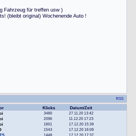
g
F
a
h
r
z
e
u
g
f
ü
r
t
r
e
f
f
e
n
u
s
w
)
t
s
!
(
b
l
e
i
b
t
o
r
i
g
i
n
a
l
)
W
o
c
h
e
n
e
n
d
e
A
u
t
o
!
RSS
or
Klicks
Datum/Zeit
pi
3480
27.11.20 13:42
pi
2096
11.12.20 17:23
pi
1601
17.12.20 15:39
O
1543
17.12.20 16:09
T5
1448
17.12.20 17:37