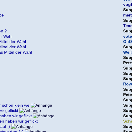
vog
Sup
rbe
mer
Sup
Texe
en ?
Sup
er Wahl
vote
ittel der Wahl
OldS
ittel der Wahl
Sup
s Mittel der Wahl
Weiß
Sup
Pet
Sup
Sup
Sup
Row
Sup
Pet
Sup
r schön klein we
Sup
r geflickt
Sup
aben wir geflickt
Sup
n haben wir geflickt
Sch
auf :)
Sup
schon drauf :)
Sup