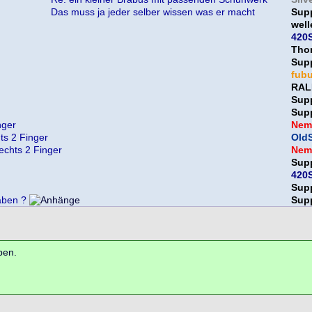
Das muss ja jeder selber wissen was er macht
Sup
wel
420S
Tho
Sup
fub
RAL
Sup
Sup
nger
Nem
ts 2 Finger
OldS
echts 2 Finger
Nem
Sup
420S
Sup
aben ?
Sup
ben.