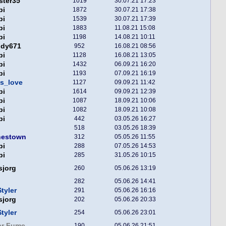
ster35
1019
30.07.21 17:23
pi
1872
30.07.21 17:38
pi
1539
30.07.21 17:39
pi
1883
11.08.21 15:08
pi
1198
14.08.21 10:11
ddy671
952
16.08.21 08:56
pi
1128
16.08.21 13:05
pi
1432
06.09.21 16:20
pi
1193
07.09.21 16:19
s_love
1127
09.09.21 11:42
pi
1614
09.09.21 12:39
pi
1087
18.09.21 10:06
pi
1082
18.09.21 10:08
pi
442
03.05.26 16:27
518
03.05.26 18:39
nestown
312
05.05.26 11:55
pi
288
07.05.26 14:53
pi
285
31.05.26 10:15
sjorg
260
05.06.26 13:19
282
05.06.26 14:41
tyler
291
05.06.26 16:16
sjorg
202
05.06.26 20:33
tyler
254
05.06.26 23:01
er Fume
190
05.06.26 21:51