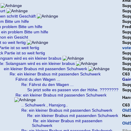
xma
Sup
urt
Sup
en schritt Geschäft
Sup
em Bitte um hilfe
Sup
n problem Bitte um hilfe
Fre
 ein problem Bitte um hilfe
Sup
chon ein Gesicht
Sup
t so weit fertig
Sup
rtie ist so weit fertig
vote
k Partie ist so weit fertig
Sup
ngsam wird es ein kleiner brabus
Sup
e: Solangsam wird es ein kleiner brabus
Sup
ein kleiner Brabus mit passenden Schuhwerk
Sup
Re: ein kleiner Brabus mit passenden Schuhwerk
C63
Fährst du den Wagen ...
Gai
Re: Fährst du den Wagen ...
Sup
So jetzt solte es passen von der Höhe. ????????
Sup
Re: ein kleiner Brabus mit passenden Schuhwerk
Han
.. Schuhwerk , Hansjorg..
C63
Re: ein kleiner Brabus mit passenden Schuhwerk
OldS
Re: ein kleiner Brabus mit passenden Schuhwerk
Han
Re: ein kleiner Brabus mit passenden
OldS
Schuhwerk
Re: ein kleiner Brabus mit passenden Schuhwerk
Silv