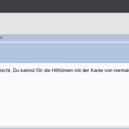
ht
n
i
c
h
t
,
D
u
k
a
n
n
s
t
D
i
r
d
i
e
H
i
l
f
s
l
i
n
i
e
n
m
i
t
d
e
r
K
a
n
t
e
v
o
n
n
o
r
m
a
l