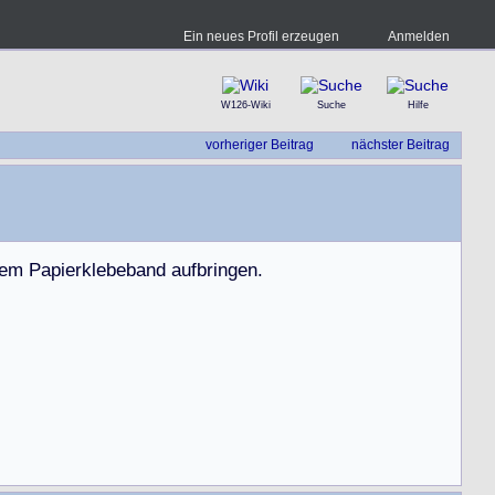
Ein neues Profil erzeugen
Anmelden
W126-Wiki
Suche
Hilfe
vorheriger Beitrag
nächster Beitrag
e
m
P
a
p
i
e
r
k
l
e
b
e
b
a
n
d
a
u
f
b
r
i
n
g
e
n
.