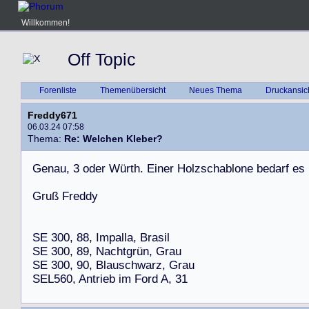
Willkommen!
Off Topic
Forenliste
Themenübersicht
Neues Thema
Druckansic
Freddy671
06.03.24 07:58
Thema:
Re: Welchen Kleber?
G
e
n
a
u
,
3
o
d
e
r
W
ü
r
t
h
.
E
i
n
e
r
H
o
l
z
s
c
h
a
b
l
o
n
e
b
e
d
a
r
f
e
s
G
r
u
ß
F
r
e
d
d
y
S
E
3
0
0
,
8
8
,
I
m
p
a
l
l
a
,
B
r
a
s
i
l
S
E
3
0
0
,
8
9
,
N
a
c
h
t
g
r
ü
n
,
G
r
a
u
S
E
3
0
0
,
9
0
,
B
l
a
u
s
c
h
w
a
r
z
,
G
r
a
u
S
E
L
5
6
0
,
A
n
t
r
i
e
b
i
m
F
o
r
d
A
,
3
1