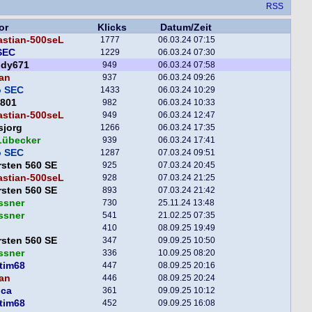
RSS
or
Klicks
Datum/Zeit
astian-500seL
1777
06.03.24 07:15
SEC
1229
06.03.24 07:30
ddy671
949
06.03.24 07:58
an
937
06.03.24 09:26
o SEC
1433
06.03.24 10:29
801
982
06.03.24 10:33
astian-500seL
949
06.03.24 12:47
sjorg
1266
06.03.24 17:35
Lübecker
939
06.03.24 17:41
o SEC
1287
07.03.24 09:51
sten 560 SE
925
07.03.24 20:45
astian-500seL
928
07.03.24 21:25
sten 560 SE
893
07.03.24 21:42
ssner
730
25.11.24 13:48
ssner
541
21.02.25 07:35
410
08.09.25 19:49
sten 560 SE
347
09.09.25 10:50
ssner
336
10.09.25 08:20
tim68
447
08.09.25 20:16
an
446
08.09.25 20:24
nca
361
09.09.25 10:12
tim68
452
09.09.25 16:08