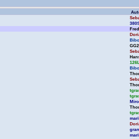
Aut
Seb
380
Fre
Dori
Bib
GG2
Seb
Han
126
Bib
Thor
Seb
Thor
tgra
tgra
Miro
Thor
tgra
mari
Dori
gra
mari