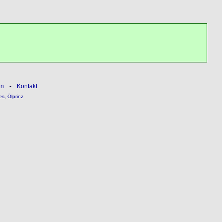
ln
-
Kontakt
es
,
Ölprinz