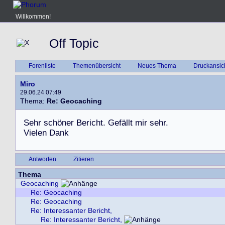
Willkommen!
Off Topic
Forenliste
Themenübersicht
Neues Thema
Druckansic
Miro
29.06.24 07:49
Thema:
Re: Geocaching
S
e
h
r
s
c
h
ö
n
e
r
B
e
r
i
c
h
t
.
G
e
f
ä
l
l
t
m
i
r
s
e
h
r
.
V
i
e
l
e
n
D
a
n
k
Antworten
Zitieren
Thema
Geocaching
Re: Geocaching
Re: Geocaching
Re: Interessanter Bericht,
Re: Interessanter Bericht,