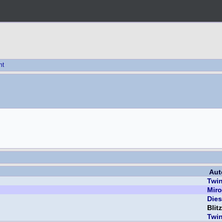
ht
Aut
Twi
Miro
Dies
Blit
Twi