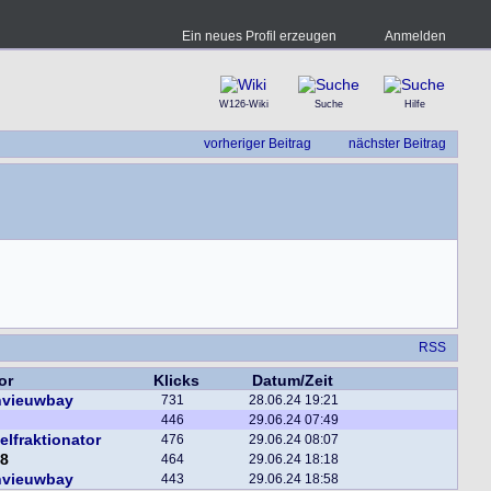
Ein neues Profil erzeugen
Anmelden
W126-Wiki
Suche
Hilfe
vorheriger Beitrag
nächster Beitrag
RSS
or
Klicks
Datum/Zeit
nvieuwbay
731
28.06.24 19:21
446
29.06.24 07:49
elfraktionator
476
29.06.24 08:07
z8
464
29.06.24 18:18
nvieuwbay
443
29.06.24 18:58