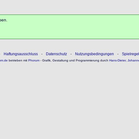
ben.
-
Haftungsausschluss
-
Datenschutz
-
Nutzungsbedingungen
-
Spielrege
um.de
betrieben mit
Phorum
- Grafik, Gestaltung und Programmierung durch
Hans-Dieter
,
Johann