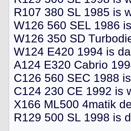
R
1
0
7
3
8
0
S
L
1
9
8
5
i
s
W
1
2
6
5
6
0
S
E
L
1
9
8
6
i
W
1
2
6
3
5
0
S
D
T
u
r
b
o
d
i
W
1
2
4
E
4
2
0
1
9
9
4
i
s
d
a
A
1
2
4
E
3
2
0
C
a
b
r
i
o
1
9
9
C
1
2
6
5
6
0
S
E
C
1
9
8
8
i
s
C
1
2
4
2
3
0
C
E
1
9
9
2
i
s
X
1
6
6
M
L
5
0
0
4
m
a
t
i
k
d
R
1
2
9
5
0
0
S
L
1
9
9
8
i
s
d