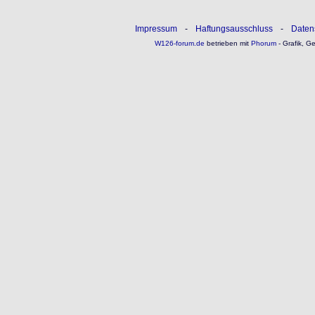
Impressum
-
Haftungsausschluss
-
Daten
W126-forum.de
betrieben mit
Phorum
- Grafik, G