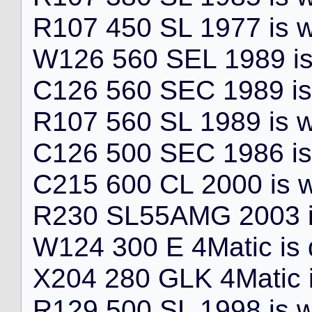
R
1
0
7
4
5
0
S
L
1
9
7
7
i
s
W
1
2
6
5
6
0
S
E
L
1
9
8
9
i
C
1
2
6
5
6
0
S
E
C
1
9
8
9
i
s
R
1
0
7
5
6
0
S
L
1
9
8
9
i
s
C
1
2
6
5
0
0
S
E
C
1
9
8
6
i
s
C
2
1
5
6
0
0
C
L
2
0
0
0
i
s
R
2
3
0
S
L
5
5
A
M
G
2
0
0
3
W
1
2
4
3
0
0
E
4
M
a
t
i
c
i
s
X
2
0
4
2
8
0
G
L
K
4
M
a
t
i
c
R
1
2
9
5
0
0
S
L
1
9
9
8
i
s