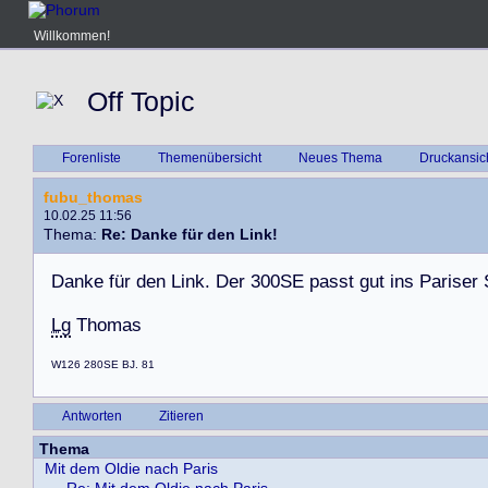
Willkommen!
Off Topic
Forenliste
Themenübersicht
Neues Thema
Druckansic
fubu_thomas
10.02.25 11:56
Thema:
Re: Danke für den Link!
D
a
n
k
e
f
ü
r
d
e
n
L
i
n
k
.
D
e
r
3
0
0
S
E
p
a
s
s
t
g
u
t
i
n
s
P
a
r
i
s
e
r
Lg
T
h
o
m
a
s
W126 280SE BJ. 81
Antworten
Zitieren
Thema
Mit dem Oldie nach Paris