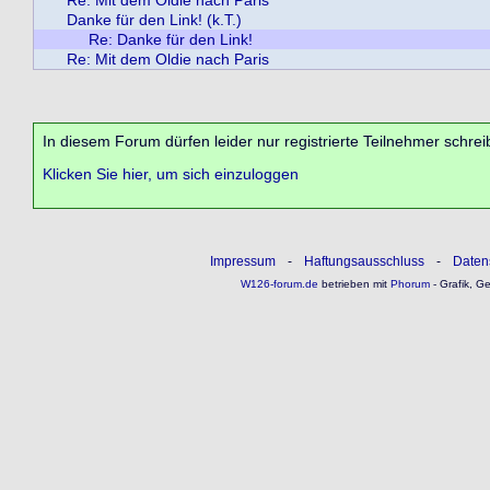
Re: Mit dem Oldie nach Paris
Danke für den Link! (k.T.)
Re: Danke für den Link!
Re: Mit dem Oldie nach Paris
In diesem Forum dürfen leider nur registrierte Teilnehmer schrei
Klicken Sie hier, um sich einzuloggen
Impressum
-
Haftungsausschluss
-
Daten
W126-forum.de
betrieben mit
Phorum
- Grafik, G