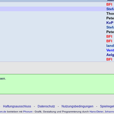
BFI
Ste
Tho
Pet
KvP
Ste
Pet
BFI
BFI
land
Vent
Ael
BFI
ben.
-
Haftungsausschluss
-
Datenschutz
-
Nutzungsbedingungen
-
Spielrege
um.de
betrieben mit
Phorum
- Grafik, Gestaltung und Programmierung durch
Hans-Dieter
,
Johann