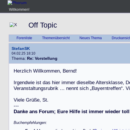
Willkommen!
Off Topic
Forenliste
Themenübersicht
Neues Thema
Druckansic
StefanSK
04.02.25 18:10
Thema:
Re: Vorstellung
H
e
r
z
l
i
c
h
W
i
l
l
k
o
m
m
e
n
,
B
e
r
n
d
!
I
r
g
e
n
d
w
i
e
i
s
t
d
a
s
h
i
e
r
i
m
m
e
r
d
i
e
s
e
l
b
e
A
l
t
e
r
s
k
l
a
s
s
e
,
D
V
e
r
a
n
s
t
a
l
t
u
n
g
s
r
u
b
r
i
k
…
n
e
n
n
t
s
i
c
h
„
B
a
y
e
r
n
t
r
e
f
f
e
n
“
.
V
i
V
i
e
l
e
G
r
ü
ß
e
,
S
t
.
-
-
-
Danke ans Forum; Eure Hilfe ist immer wieder toll
Buchempfehlungen: