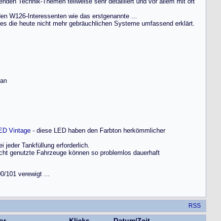
henden Technik-Themen teilweise sehr detailliert und vor allem mit oft
 den W126-Interessenten wie das erstgenannte ...
es die heute nicht mehr gebräuchlichen Systeme umfassend erklärt.
 an
ED Vintage
- diese LED haben den Farbton herkömmlicher
i jeder Tankfüllung erforderlich.
nicht genutzte Fahrzeuge können so problemlos dauerhaft
0/101 verewigt ...
RSS
or
Klicks
Datum/Zeit