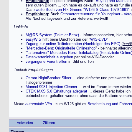
Empfehlung:
englischsprachiges Buch "
Buying and Maintain
sehr guten Bildern ... ich habe es gekauft und halte es für die
Das
zweite Buch von Nik Greene "W126 S-Class 1979-1991"
i
Empfehlung:
Buch
Ottomotorsteuerung für Youngtimer - Verg
Als Nachschlagewerk und zur Referenz wertvoll!
Linkliste:
M@RS-System (Daimler-Benz)
- Informationsseiten, hier sch
easyWIS
hilft beim Durchforsten der "
WIS-DVD
"
Zugang zur online-Teilinformation (Nachfolger des EPC)
(
benöt
"
Mercedes-Benz Originalteile Onlineshop
" - beinhaltet allerd
"
"alternativer" Mercedes-Benz Teilekatalog (Ersatzteile Online
Datenkarteninhalt ausgeben
per online-VIN-Decoder
vergangene Forentreffen
in Bild und Ton
Technik-Empfehlungen:
Osram NightBreaker Silver
... eine einfache und preiswerte A
Halogenbrenner
Mannol 9981 Injection Cleaner
... wird im Forum immer wieder e
CTEK MXS 5.0 Erhaltungsladegerät
... dieses Gerät habe ich
betriebsbereit gehalten werden, ohne dass die Batterie versehen
Meine
automobile Vita
- zum W126 gibt es
Beschreibung und Fahrzeu
Antworten
Zitieren
Thema