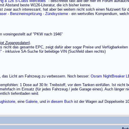
ing a 126 S-Class Mercedes
" - beschreibt fast alle der hier im Forum auftauc
 mit Abstand beste W126-Literatur, die ich bisher kenne.
st zwar auch interessant, hat aber bei weitem nicht solch einen Nutzwert für
aser - Benzineinspritzung - Zündsysteme
- ein wertvolles Kompendium, welch
on voreingestellt auf "PKW nach 1946"
igt Zugangsdaten
).
ings nicht das gesamte EPC, zeigt dafür aber sogar Preise und Verfügbarkeiten
)
" - inklusive SA-Suche für beliebige VIN (Suchfeld oben rechts)
rt, das Licht am Fahrzeug zu verbessern. Noch besser:
Osram NightBreaker L
mpfohlen: 1 Dose auf 30 ltr. Treibstoff, vor dem Tanken einfüllen. Ist nicht be
 mehrfach im Einsatz (für jedes Fahrzeug / jede Garage eines). Auch länger 
tlich tiefentladen wird.
ghistorie
, eine
Galerie
, und
in diesem Buch
ist der Wagen auf Doppelseite 10
Aut