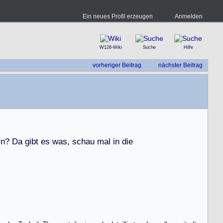
Ein neues Profil erzeugen
Anmelden
W126-Wiki
Suche
Hilfe
vorheriger Beitrag
nächster Beitrag
r
n
?
D
a
g
i
b
t
e
s
w
a
s
,
s
c
h
a
u
m
a
l
i
n
d
i
e