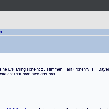
ht
e
i
n
e
E
r
k
l
ä
r
u
n
g
s
c
h
e
i
n
t
z
u
s
t
i
m
m
e
n
.
T
a
u
f
k
i
r
c
h
e
n
/
V
i
l
s
=
B
a
y
e
e
l
l
e
i
c
h
t
t
r
i
f
f
t
m
a
n
s
i
c
h
d
o
r
t
m
a
l
.
!