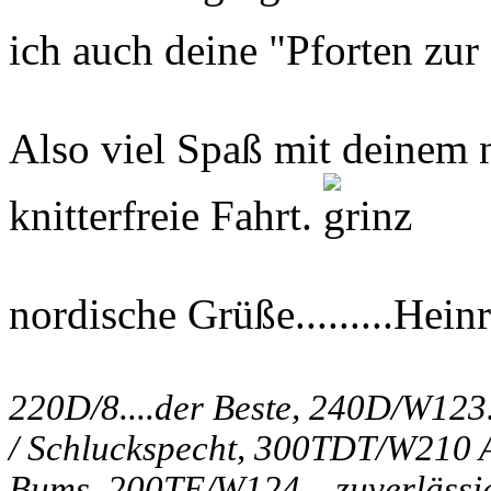
ich auch deine "Pforten zur
Also viel Spaß mit deinem n
knitterfreie Fahrt.
nordische Grüße.........Hein
220D/8....der Beste, 240D/W123.
/ Schluckspecht, 300TDT/W210 Av
Bums, 200TE/W124....zuverlässi