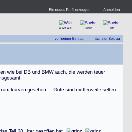
Ein neues Profil erzeugen
Anmelden
W126-Wiki
Suche
Hilfe
vorheriger Beitrag
nächster Beitrag
r
e
n
w
i
e
b
e
i
D
B
u
n
d
B
M
W
a
u
c
h
,
d
i
e
w
e
r
d
e
n
t
e
u
e
r
n
s
g
e
s
a
m
t
.
r
u
m
k
u
r
v
e
n
g
e
s
e
h
e
n
.
.
.
G
u
t
e
s
i
n
d
m
i
t
t
l
e
r
w
e
i
l
e
s
e
l
t
e
n
d
a
s
T
e
i
l
2
0
L
i
t
e
r
g
e
s
o
f
f
e
n
h
a
t
.