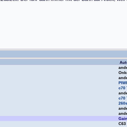
Aut
and
Onk
and
PIWI
c70 
and
c70 
260
and
and
Gai
C63