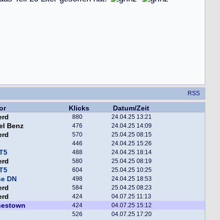
RSS
or
Klicks
Datum/Zeit
erd
880
24.04.25 13:21
el Benz
476
24.04.25 14:09
erd
570
25.04.25 08:15
446
24.04.25 15:26
T5
488
24.04.25 18:14
erd
580
25.04.25 08:19
T5
604
25.04.25 10:25
se DN
498
24.04.25 18:53
erd
584
25.04.25 08:23
erd
424
04.07.25 11:13
nestown
424
04.07.25 15:12
526
04.07.25 17:20