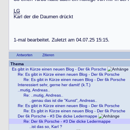
LG
K
a
r
l
d
e
r
d
i
e
D
a
u
m
e
n
d
r
ü
c
k
t
1
-
m
a
l
b
e
a
r
b
e
i
t
e
t
.
Z
u
l
e
t
z
t
a
m
0
4
.
0
7
.
2
5
1
5
:
1
5
.
Antworten
Zitieren
Thema
Es gibt in Kürze einen neuen Blog - Der 6k Porsche
Re: Es gibt in Kürze einen neuen Blog - Der 6k Porsche
Re: Es gibt in Kürze einen neuen Blog - Der 6k Porsche
Interessiert sehr, gerne her damit! (k.T.)
..mutig, Andreas..
Re: ..mutig, Andreas..
..genau das ist die "Kunst", Andreas..
Re: Es gibt in Kürze einen neuen Blog - Der 6k Porsche
Re: Es gibt in Kürze einen neuen Blog - Der 6k Porsche
Der 6k Porsche - #3 Die dicke Ledermappe
Re: Der 6k Porsche - #3 Die dicke Ledermappe
..ist das so, Karl ?