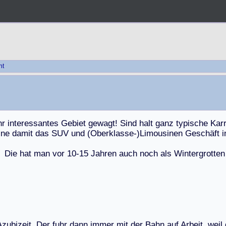
ht
h
r
i
n
t
e
r
e
s
s
a
n
t
e
s
G
e
b
i
e
t
g
e
w
a
g
t
!
S
i
n
d
h
a
l
t
g
a
n
z
t
y
p
i
s
c
h
e
K
a
r
i
n
e
d
a
m
i
t
d
a
s
S
U
V
u
n
d
(
O
b
e
r
k
l
a
s
s
e
-
)
L
i
m
o
u
s
i
n
e
n
G
e
s
c
h
ä
f
t
i
D
i
e
h
a
t
m
a
n
v
o
r
1
0
-
1
5
J
a
h
r
e
n
a
u
c
h
n
o
c
h
a
l
s
W
i
n
t
e
r
g
r
o
t
t
e
n
A
z
u
b
i
z
e
i
t
.
D
e
r
f
u
h
r
d
a
n
n
i
m
m
e
r
m
i
t
d
e
r
B
a
h
n
a
u
f
A
r
b
e
i
t
,
w
e
i
l