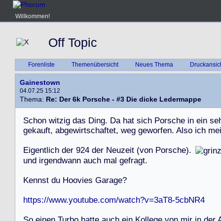
Willkommen!
Off Topic
Forenliste
Themenübersicht
Neues Thema
Druckansic
Gainestown
04.07.25 15:12
Thema:
Re: Der 6k Porsche - #3 Die dicke Ledermappe
S
c
h
o
n
w
i
t
z
i
g
d
a
s
D
i
n
g
.
D
a
h
a
t
s
i
c
h
P
o
r
s
c
h
e
i
n
e
i
n
s
e
g
e
k
a
u
f
t
,
a
b
g
e
w
i
r
t
s
c
h
a
f
t
e
t
,
w
e
g
g
e
w
o
r
f
e
n
.
A
l
s
o
i
c
h
m
e
E
i
g
e
n
t
l
i
c
h
d
e
r
9
2
4
d
e
r
N
e
u
z
e
i
t
(
v
o
n
P
o
r
s
c
h
e
)
.
u
n
d
i
r
g
e
n
d
w
a
n
n
a
u
c
h
m
a
l
g
e
f
r
a
g
t
.
K
e
n
n
s
t
d
u
H
o
o
v
i
e
s
G
a
r
a
g
e
?
https://www.youtube.com/watch?v=3aT8-5cbNR4
S
o
e
i
n
e
n
T
u
r
b
o
h
a
t
t
e
a
u
c
h
e
i
n
K
o
l
l
e
g
e
v
o
n
m
i
r
i
n
d
e
r