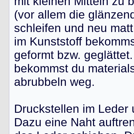
m
i
t
k
l
e
i
n
e
n
M
i
t
t
e
l
n
z
u
(
v
o
r
a
l
l
e
m
d
i
e
g
l
ä
n
z
e
n
s
c
h
l
e
i
f
e
n
u
n
d
n
e
u
m
a
t
t
i
m
K
u
n
s
t
s
t
o
f
f
b
e
k
o
m
m
g
e
f
o
r
m
t
b
z
w
.
g
e
g
l
ä
t
t
e
t
.
b
e
k
o
m
m
s
t
d
u
m
a
t
e
r
i
a
l
a
b
r
u
b
b
e
l
n
w
e
g
.
D
r
u
c
k
s
t
e
l
l
e
n
i
m
L
e
d
e
r
D
a
z
u
e
i
n
e
N
a
h
t
a
u
f
t
r
e