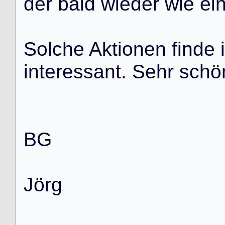
d
e
r
b
a
l
d
w
i
e
d
e
r
w
i
e
e
i
S
o
l
c
h
e
A
k
t
i
o
n
e
n
f
i
n
d
e
i
i
n
t
e
r
e
s
s
a
n
t
.
S
e
h
r
s
c
h
ö
B
G
J
ö
r
g