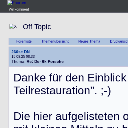
Willkommen!
Off Topic
Forenliste
Themenübersicht
Neues Thema
Druckansic
260se DN
15.08.25 08:33
Thema:
Re: Der 6k Porsche
D
a
n
k
e
f
ü
r
d
e
n
E
i
n
b
l
i
c
k
T
e
i
l
r
e
s
t
a
u
r
a
t
i
o
n
"
.
;
-
)
D
i
e
h
i
e
r
a
u
f
g
e
l
i
s
t
e
t
e
n