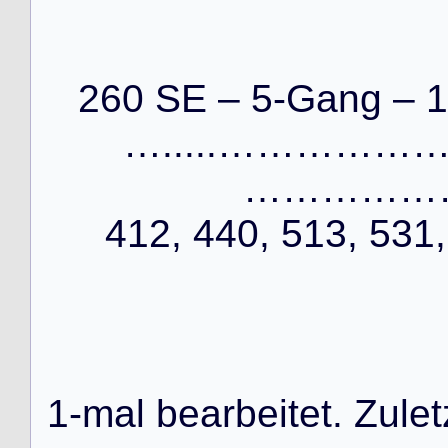
260 SE – 5-Gang – 1
….....……………
…………………
412, 440, 513, 531,
1
-
m
a
l
b
e
a
r
b
e
i
t
e
t
.
Z
u
l
e
t