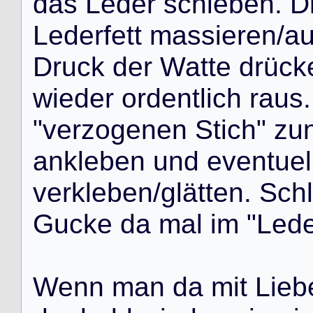
d
a
s
L
e
d
e
r
s
c
h
i
e
b
e
n
.
D
L
e
d
e
r
f
e
t
t
m
a
s
s
i
e
r
e
n
/
a
D
r
u
c
k
d
e
r
W
a
t
t
e
d
r
ü
c
k
w
i
e
d
e
r
o
r
d
e
n
t
l
i
c
h
r
a
u
s
.
"
v
e
r
z
o
g
e
n
e
n
S
t
i
c
h
"
z
u
a
n
k
l
e
b
e
n
u
n
d
e
v
e
n
t
u
e
l
v
e
r
k
l
e
b
e
n
/
g
l
ä
t
t
e
n
.
S
c
h
l
G
u
c
k
e
d
a
m
a
l
i
m
"
L
e
d
W
e
n
n
m
a
n
d
a
m
i
t
L
i
e
b