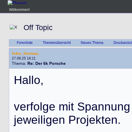
Willkommen!
Off Topic
Forenliste
Themenübersicht
Neues Thema
Druckansic
fubu_thomas
27.08.25 16:11
Thema:
Re: Der 6k Porsche
H
a
l
l
o
,
v
e
r
f
o
l
g
e
m
i
t
S
p
a
n
n
u
n
g
j
e
w
e
i
l
i
g
e
n
P
r
o
j
e
k
t
e
n
.