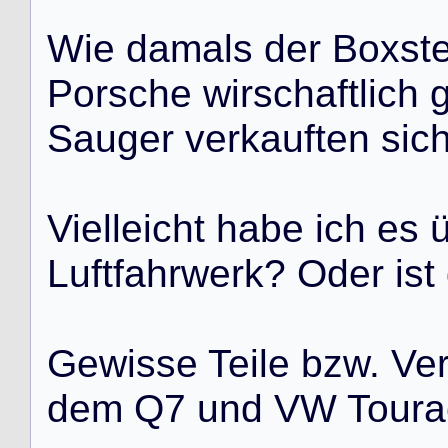
W
i
e
d
a
m
a
l
s
d
e
r
B
o
x
s
t
P
o
r
s
c
h
e
w
i
r
s
c
h
a
f
t
l
i
c
h
S
a
u
g
e
r
v
e
r
k
a
u
f
t
e
n
s
i
c
V
i
e
l
l
e
i
c
h
t
h
a
b
e
i
c
h
e
s
L
u
f
t
f
a
h
r
w
e
r
k
?
O
d
e
r
i
s
t
G
e
w
i
s
s
e
T
e
i
l
e
b
z
w
.
V
e
d
e
m
Q
7
u
n
d
V
W
T
o
u
r
a