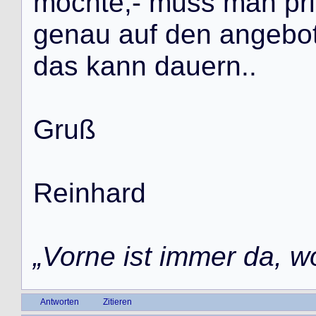
m
ö
c
h
t
e
,
-
m
u
s
s
m
a
n
p
r
i
g
e
n
a
u
a
u
f
d
e
n
a
n
g
e
b
o
d
a
s
k
a
n
n
d
a
u
e
r
n
.
.
G
r
u
ß
R
e
i
n
h
a
r
d
„Vorne ist immer da, w
Antworten
Zitieren