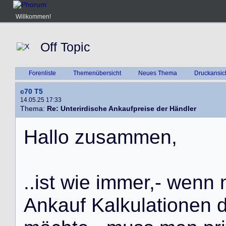
Willkommen!
Off Topic
Forenliste
Themenübersicht
Neues Thema
Druckansic
c70 T5
14.05.25 17:33
Thema:
Re: Unterirdische Ankaufpreise der Händler
H
a
l
l
o
z
u
s
a
m
m
e
n
,
.
.
i
s
t
w
i
e
i
m
m
e
r
,
-
w
e
n
n
A
n
k
a
u
f
K
a
l
k
u
l
a
t
i
o
n
e
n