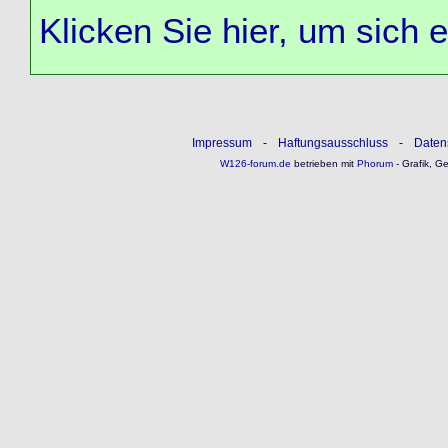
Klicken Sie hier, um sich 
Impressum
-
Haftungsausschluss
-
Daten
W126-forum.de
betrieben mit
Phorum
- Grafik, G