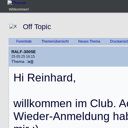
Willkommen!
Off Topic
Forenliste
Themenübersicht
Neues Thema
Druckansic
RALF-300SE
25.05.25 16:15
Thema:
:o))
H
i
R
e
i
n
h
a
r
d
,
w
i
l
l
k
o
m
m
e
n
i
m
C
l
u
b
.
A
W
i
e
d
e
r
-
A
n
m
e
l
d
u
n
g
h
a