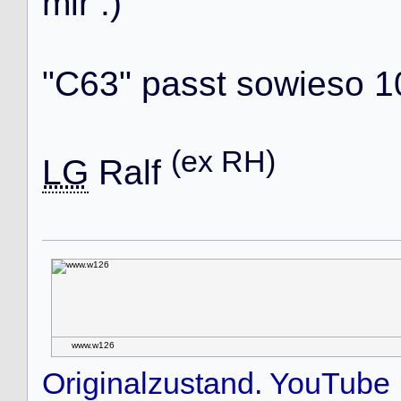
m
i
r
:
)
"
C
6
3
"
p
a
s
s
t
s
o
w
i
e
s
o
1
(ex RH)
LG
R
a
l
f
www.w126
Originalzustand. YouTube