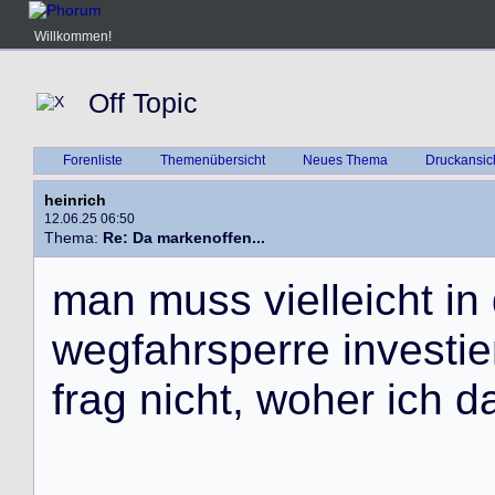
Willkommen!
Off Topic
Forenliste
Themenübersicht
Neues Thema
Druckansic
heinrich
12.06.25 06:50
Thema:
Re: Da markenoffen...
m
a
n
m
u
s
s
v
i
e
l
l
e
i
c
h
t
i
n
w
e
g
f
a
h
r
s
p
e
r
r
e
i
n
v
e
s
t
i
e
f
r
a
g
n
i
c
h
t
,
w
o
h
e
r
i
c
h
d