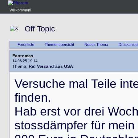
Willkommen!
Off Topic
Forenliste
Themenübersicht
Neues Thema
Druckansic
Fantomas
14.06.25 19:14
Thema:
Re: Versand aus USA
V
e
r
s
u
c
h
e
m
a
l
T
e
i
l
e
i
n
t
f
i
n
d
e
n
.
H
a
b
e
r
s
t
v
o
r
d
r
e
i
W
o
c
s
t
o
s
s
d
ä
m
p
f
e
r
f
ü
r
m
e
i
n