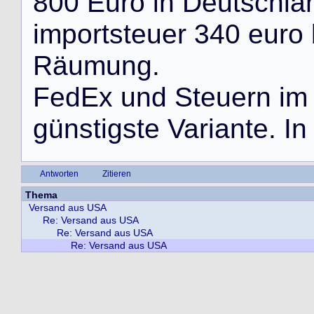
8
0
0
E
u
r
o
i
n
D
e
u
t
s
c
h
l
a
i
m
p
o
r
t
s
t
e
u
e
r
3
4
0
e
u
r
o
R
ä
u
m
u
n
g
.
F
e
d
E
x
u
n
d
S
t
e
u
e
r
n
i
m
g
ü
n
s
t
i
g
s
t
e
V
a
r
i
a
n
t
e
.
I
n
Antworten
Zitieren
Thema
Versand aus USA
Re: Versand aus USA
Re: Versand aus USA
Re: Versand aus USA