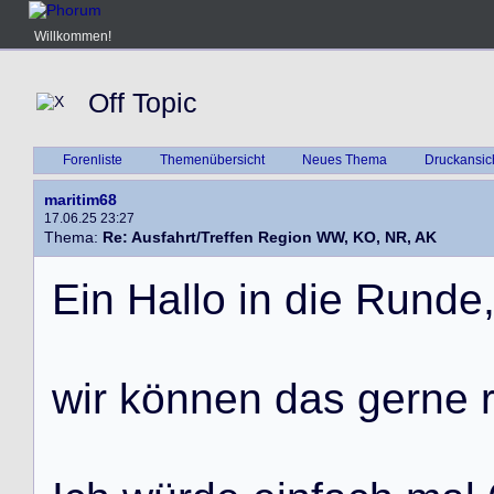
Willkommen!
Off Topic
Forenliste
Themenübersicht
Neues Thema
Druckansic
maritim68
17.06.25 23:27
Thema:
Re: Ausfahrt/Treffen Region WW, KO, NR, AK
E
i
n
H
a
l
l
o
i
n
d
i
e
R
u
n
d
e
w
i
r
k
ö
n
n
e
n
d
a
s
g
e
r
n
e