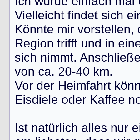
I
c
h
w
ü
r
d
e
e
i
n
f
a
c
h
m
a
l
V
i
e
l
l
e
i
c
h
t
f
i
n
d
e
t
s
i
c
h
e
i
K
ö
n
n
t
e
m
i
r
v
o
r
s
t
e
l
l
e
n
,
R
e
g
i
o
n
t
r
i
f
f
t
u
n
d
i
n
e
i
n
s
i
c
h
n
i
m
m
t
.
A
n
s
c
h
l
i
e
ß
v
o
n
c
a
.
2
0
-
4
0
k
m
.
V
o
r
d
e
r
H
e
i
m
f
a
h
r
t
k
ö
n
E
i
s
d
i
e
l
e
o
d
e
r
K
a
f
f
e
e
n
I
s
t
n
a
t
ü
r
l
i
c
h
a
l
l
e
s
n
u
r
e