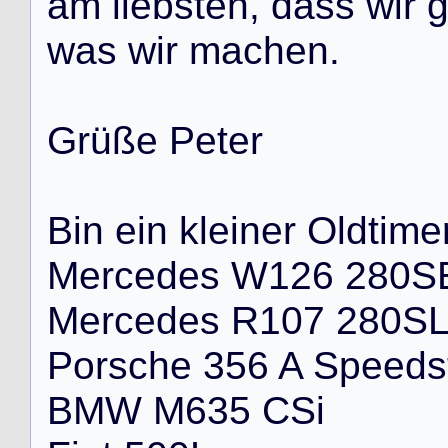
a
m
l
i
e
b
s
t
e
n
,
d
a
s
s
w
i
r
w
a
s
w
i
r
m
a
c
h
e
n
.
G
r
ü
ß
e
P
e
t
e
r
B
i
n
e
i
n
k
l
e
i
n
e
r
O
l
d
t
i
m
e
M
e
r
c
e
d
e
s
W
1
2
6
2
8
0
S
M
e
r
c
e
d
e
s
R
1
0
7
2
8
0
S
P
o
r
s
c
h
e
3
5
6
A
S
p
e
e
d
s
B
M
W
M
6
3
5
C
S
i