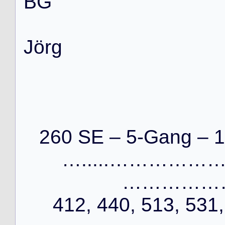
B
G
J
ö
r
g
260 SE – 5-Gang – 1
….....……………
…………………
412, 440, 513, 531,