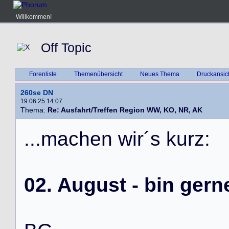
Willkommen!
Off Topic
Forenliste
Themenübersicht
Neues Thema
Druckansic
260se DN
19.06.25 14:07
Thema:
Re: Ausfahrt/Treffen Region WW, KO, NR, AK
.
.
.
m
a
c
h
e
n
w
i
r
´
s
k
u
r
z
:
02. August - bin gern