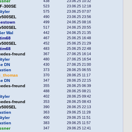
ssner
438
23.06.25 10:32
F-300SE
523
23.06.25 12:18
tyler
575
23.06.25 07:07
er500SEL
490
23.06.25 23:56
nestown
499
24.06.25 08:16
er500SEL
517
24.06.25 20:55
er Wal
442
24.06.25 21:35
tim68
467
25.06.25 16:48
er500SEL
452
25.06.25 21:29
tim68
483
25.06.25 22:48
cedes-freund
367
27.06.25 16:14
tyler
480
27.06.25 16:54
se DN
430
27.06.25 21:00
astien
373
28.06.25 06:55
u_thomas
370
28.06.25 11:17
se DN
347
28.06.25 22:15
cedes-freund
355
28.06.25 06:39
488
28.06.25 08:21
tyler
402
28.06.25 09:42
cedes-freund
353
28.06.25 08:43
er500SEL
390
28.06.25 22:13
astien
363
29.06.25 11:28
tyler
400
29.06.25 11:51
astien
383
29.06.25 11:57
ssner
347
29.06.25 12:41