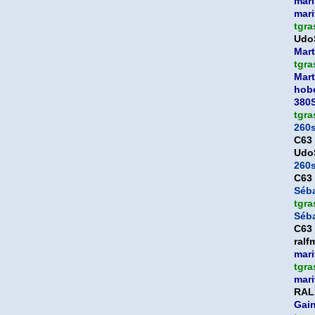
mari
mari
tgra
Udo
Mart
tgra
Mart
hob
380
tgra
260
C63
Udo
260
C63
Séb
tgra
Séb
C63
ralf
mari
tgra
mari
RAL
Gai