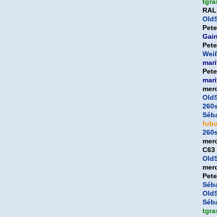
tgra
RAL
OldS
Pet
Gai
Pet
Weiß
mari
Pet
mari
mer
OldS
260
Séb
fub
260
mer
C63
OldS
mer
Pet
Séb
OldS
Séb
tgra