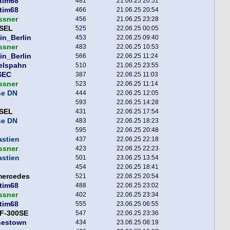
tim68
481
21.06.25 20:51
tim68
466
21.06.25 20:54
ssner
456
21.06.25 23:28
SEL
525
22.06.25 00:05
in_Berlin
453
22.06.25 09:40
ssner
483
22.06.25 10:53
in_Berlin
566
22.06.25 11:24
elspahn
510
21.06.25 23:55
SEC
387
22.06.25 11:03
ssner
523
22.06.25 11:14
se DN
444
22.06.25 12:05
593
22.06.25 14:28
SEL
431
22.06.25 17:54
se DN
483
22.06.25 18:23
595
22.06.25 20:48
astien
437
22.06.25 22:18
ssner
423
22.06.25 22:23
astien
501
23.06.25 13:54
454
22.06.25 18:41
mercedes
521
22.06.25 20:54
tim68
488
22.06.25 23:02
ssner
402
22.06.25 23:34
tim68
555
23.06.25 06:55
F-300SE
547
22.06.25 23:36
nestown
434
23.06.25 08:19