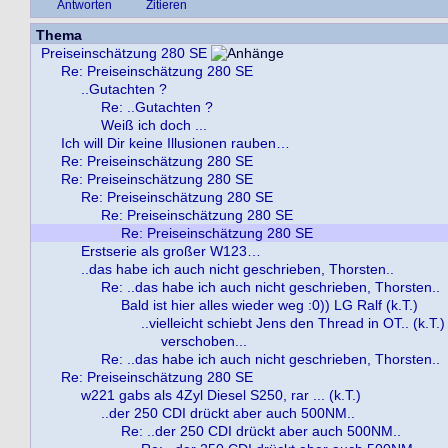
Antworten
Zitieren
Thema
Preiseinschätzung 280 SE
Re: Preiseinschätzung 280 SE
..Gutachten ?
Re: ..Gutachten ?
Weiß ich doch ...
Ich will Dir keine Illusionen rauben…
Re: Preiseinschätzung 280 SE
Re: Preiseinschätzung 280 SE
Re: Preiseinschätzung 280 SE
Re: Preiseinschätzung 280 SE
Re: Preiseinschätzung 280 SE
Erstserie als großer W123…
..das habe ich auch nicht geschrieben, Thorsten..
Re: ..das habe ich auch nicht geschrieben, Thorsten..
Bald ist hier alles wieder weg :0)) LG Ralf (k.T.)
..vielleicht schiebt Jens den Thread in OT.. (k.T.)
verschoben...
Re: ..das habe ich auch nicht geschrieben, Thorsten..
Re: Preiseinschätzung 280 SE
w221 gabs als 4Zyl Diesel S250, rar ... (k.T.)
..der 250 CDI drückt aber auch 500NM..
Re: ..der 250 CDI drückt aber auch 500NM..