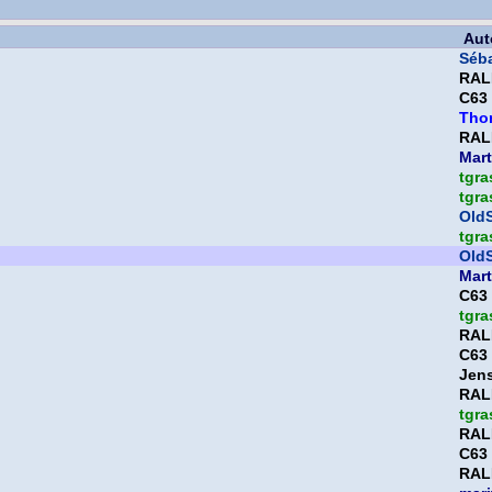
Aut
Séb
RAL
C63
Tho
RAL
Mart
tgra
tgra
OldS
tgra
OldS
Mart
C63
tgra
RAL
C63
Jen
RAL
tgra
RAL
C63
RAL