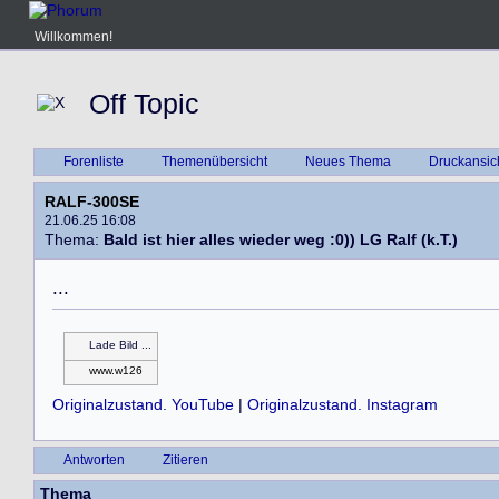
Willkommen!
Off Topic
Forenliste
Themenübersicht
Neues Thema
Druckansic
RALF-300SE
21.06.25 16:08
Thema:
Bald ist hier alles wieder weg :0)) LG Ralf (k.T.)
.
.
.
Lade Bild ...
www.w126
Originalzustand. YouTube
|
Originalzustand. Instagram
Antworten
Zitieren
Thema