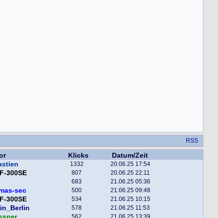
RSS
or
Klicks
Datum/Zeit
astien
1332
20.06.25 17:54
F-300SE
807
20.06.25 22:11
683
21.06.25 05:36
mas-sec
500
21.06.25 09:48
F-300SE
534
21.06.25 10:15
in_Berlin
578
21.06.25 11:53
ssner
562
21.06.25 13:39