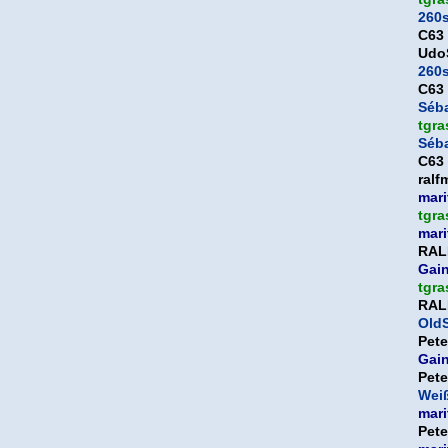
260
C63
Udo
260
C63
Séb
tgra
Séb
C63
ralf
mari
tgra
mari
RAL
Gai
tgra
RAL
OldS
Pet
Gai
Pet
Weiß
mari
Pet