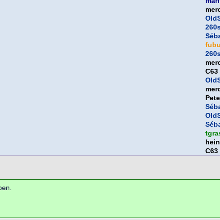
mari
mer
OldS
260
Séb
fub
260
mer
C63
OldS
mer
Pet
Séb
OldS
Séb
tgra
hein
C63
ben.