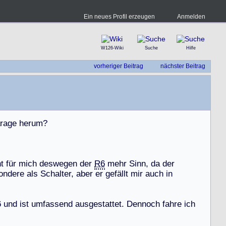
Ein neues Profil erzeugen
Anmelden
W126-Wiki
Suche
Hilfe
vorheriger Beitrag
nächster Beitrag
r
a
g
e
h
e
r
u
m
?
h
t
f
ü
r
m
i
c
h
d
e
s
w
e
g
e
n
d
e
r
R6
m
e
h
r
S
i
n
n
,
d
a
d
e
r
o
n
d
e
r
e
a
l
s
S
c
h
a
l
t
e
r
,
a
b
e
r
e
r
g
e
f
ä
l
l
t
m
i
r
a
u
c
h
i
n
6
u
n
d
i
s
t
u
m
f
a
s
s
e
n
d
a
u
s
g
e
s
t
a
t
t
e
t
.
D
e
n
n
o
c
h
f
a
h
r
e
i
c
h