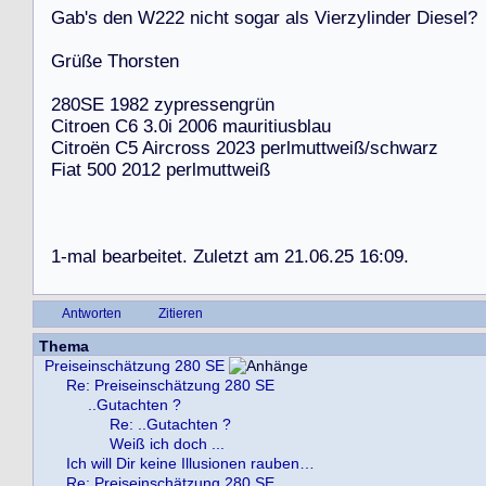
G
a
b
'
s
d
e
n
W
2
2
2
n
i
c
h
t
s
o
g
a
r
a
l
s
V
i
e
r
z
y
l
i
n
d
e
r
D
i
e
s
e
l
?
G
r
ü
ß
e
T
h
o
r
s
t
e
n
2
8
0
S
E
1
9
8
2
z
y
p
r
e
s
s
e
n
g
r
ü
n
C
i
t
r
o
e
n
C
6
3
.
0
i
2
0
0
6
m
a
u
r
i
t
i
u
s
b
l
a
u
C
i
t
r
o
ë
n
C
5
A
i
r
c
r
o
s
s
2
0
2
3
p
e
r
l
m
u
t
t
w
e
i
ß
/
s
c
h
w
a
r
z
F
i
a
t
5
0
0
2
0
1
2
p
e
r
l
m
u
t
t
w
e
i
ß
1
-
m
a
l
b
e
a
r
b
e
i
t
e
t
.
Z
u
l
e
t
z
t
a
m
2
1
.
0
6
.
2
5
1
6
:
0
9
.
Antworten
Zitieren
Thema
Preiseinschätzung 280 SE
Re: Preiseinschätzung 280 SE
..Gutachten ?
Re: ..Gutachten ?
Weiß ich doch ...
Ich will Dir keine Illusionen rauben…
Re: Preiseinschätzung 280 SE