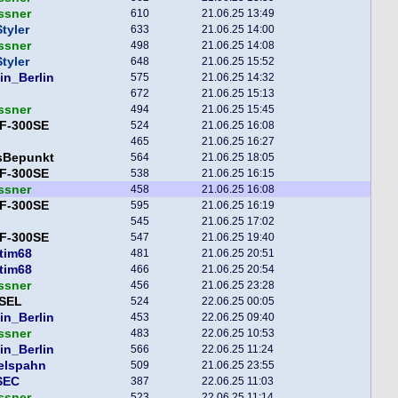
ssner
610
21.06.25 13:49
tyler
633
21.06.25 14:00
ssner
498
21.06.25 14:08
tyler
648
21.06.25 15:52
in_Berlin
575
21.06.25 14:32
672
21.06.25 15:13
ssner
494
21.06.25 15:45
F-300SE
524
21.06.25 16:08
465
21.06.25 16:27
sBepunkt
564
21.06.25 18:05
F-300SE
538
21.06.25 16:15
ssner
458
21.06.25 16:08
F-300SE
595
21.06.25 16:19
545
21.06.25 17:02
F-300SE
547
21.06.25 19:40
tim68
481
21.06.25 20:51
tim68
466
21.06.25 20:54
ssner
456
21.06.25 23:28
SEL
524
22.06.25 00:05
in_Berlin
453
22.06.25 09:40
ssner
483
22.06.25 10:53
in_Berlin
566
22.06.25 11:24
elspahn
509
21.06.25 23:55
SEC
387
22.06.25 11:03
ssner
523
22.06.25 11:14