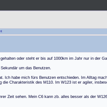
ht
g
e
h
a
l
t
e
n
o
d
e
r
s
t
e
h
t
e
r
b
i
s
a
u
f
1
0
0
0
k
m
i
m
J
a
h
r
n
u
r
i
n
d
e
r
G
a
S
e
k
u
n
d
ä
r
u
m
d
a
s
B
e
n
u
t
z
e
n
.
a
t
.
I
c
h
h
a
b
e
m
i
c
h
f
ü
r
s
B
e
n
u
t
z
e
n
e
n
t
s
c
h
i
e
d
e
n
.
I
m
A
l
l
t
a
g
m
a
c
g
d
i
e
C
h
a
r
a
k
t
e
r
i
s
t
i
k
d
e
s
M
1
1
0
.
I
m
W
1
2
3
i
s
t
e
r
a
g
i
l
e
r
,
i
n
s
b
e
s
h
r
e
r
Z
e
i
t
s
e
h
e
n
.
M
e
i
n
C
6
k
a
n
n
z
b
.
a
l
l
e
s
b
e
s
s
e
r
a
l
s
d
e
r
W
1
2