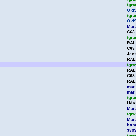
tgra
OldS
tgra
OldS
Mart
C63
tgra
RAL
C63
Jen
RAL
tgra
RAL
C63
RAL
mari
mari
tgra
Udo
Mart
tgra
Mart
hob
380
tgra