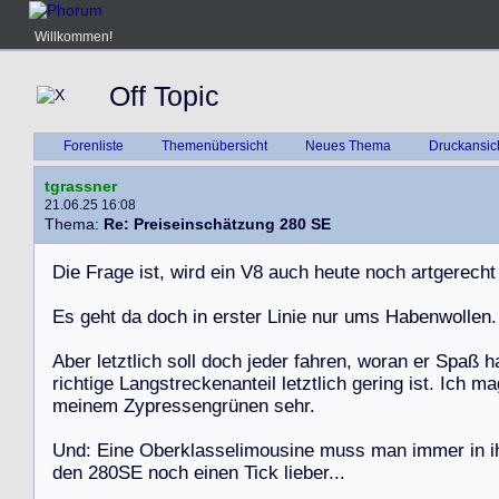
Willkommen!
Off Topic
Forenliste
Themenübersicht
Neues Thema
Druckansic
tgrassner
21.06.25 16:08
Thema:
Re: Preiseinschätzung 280 SE
D
i
e
F
r
a
g
e
i
s
t
,
w
i
r
d
e
i
n
V
8
a
u
c
h
h
e
u
t
e
n
o
c
h
a
r
t
g
e
r
e
c
h
t
E
s
g
e
h
t
d
a
d
o
c
h
i
n
e
r
s
t
e
r
L
i
n
i
e
n
u
r
u
m
s
H
a
b
e
n
w
o
l
l
e
n
.
A
b
e
r
l
e
t
z
t
l
i
c
h
s
o
l
l
d
o
c
h
j
e
d
e
r
f
a
h
r
e
n
,
w
o
r
a
n
e
r
S
p
a
ß
h
r
i
c
h
t
i
g
e
L
a
n
g
s
t
r
e
c
k
e
n
a
n
t
e
i
l
l
e
t
z
t
l
i
c
h
g
e
r
i
n
g
i
s
t
.
I
c
h
m
a
m
e
i
n
e
m
Z
y
p
r
e
s
s
e
n
g
r
ü
n
e
n
s
e
h
r
.
U
n
d
:
E
i
n
e
O
b
e
r
k
l
a
s
s
e
l
i
m
o
u
s
i
n
e
m
u
s
s
m
a
n
i
m
m
e
r
i
n
i
d
e
n
2
8
0
S
E
n
o
c
h
e
i
n
e
n
T
i
c
k
l
i
e
b
e
r
.
.
.