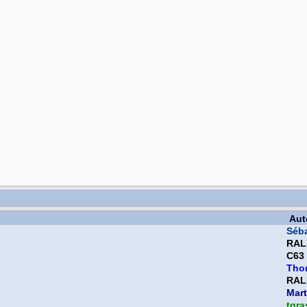
Aut
Séb
RAL
C63
Tho
RAL
Mart
tgra