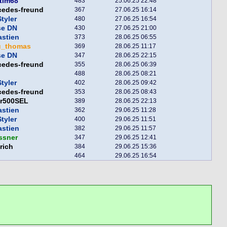
tim68
483
25.06.25 22:48
cedes-freund
367
27.06.25 16:14
tyler
480
27.06.25 16:54
se DN
430
27.06.25 21:00
astien
373
28.06.25 06:55
u_thomas
369
28.06.25 11:17
se DN
347
28.06.25 22:15
cedes-freund
355
28.06.25 06:39
488
28.06.25 08:21
tyler
402
28.06.25 09:42
cedes-freund
353
28.06.25 08:43
er500SEL
389
28.06.25 22:13
astien
362
29.06.25 11:28
tyler
400
29.06.25 11:51
astien
382
29.06.25 11:57
ssner
347
29.06.25 12:41
rich
384
29.06.25 15:36
464
29.06.25 16:54