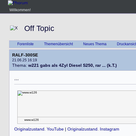
Willkommen!
Off Topic
Forenliste
Themenübersicht
Neues Thema
Druckansic
RALF-300SE
21.06.25 16:19
Thema:
w221 gabs als 4Zyl Diesel S250, rar ... (k.T.)
.
.
.
www.w126
Originalzustand. YouTube
|
Originalzustand. Instagram