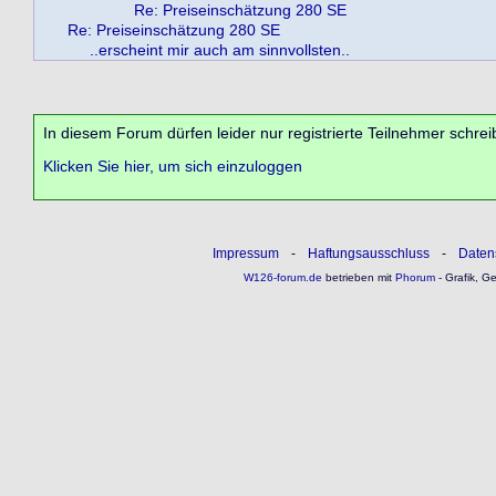
Re: Preiseinschätzung 280 SE
Re: Preiseinschätzung 280 SE
..erscheint mir auch am sinnvollsten..
In diesem Forum dürfen leider nur registrierte Teilnehmer schrei
Klicken Sie hier, um sich einzuloggen
Impressum
-
Haftungsausschluss
-
Daten
W126-forum.de
betrieben mit
Phorum
- Grafik, G