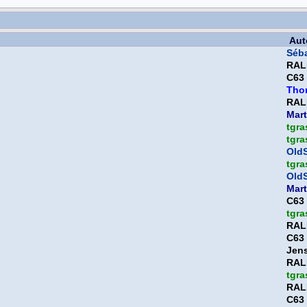
Aut
Séb
RAL
C63
Tho
RAL
Mart
tgra
tgra
OldS
tgra
OldS
Mart
C63
tgra
RAL
C63
Jen
RAL
tgra
RAL
C63