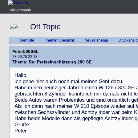
Willkommen!
Off Topic
Forenliste
Themenübersicht
Neues Thema
Druckansic
Peter500SEL
28.06.25 22:13
Thema:
Re: Preiseinschätzung 280 SE
H
a
l
l
o
,
i
c
h
g
e
b
e
h
i
e
r
a
u
c
h
n
o
c
h
m
a
l
m
e
i
n
e
n
S
e
n
f
d
a
z
u
.
H
a
b
e
i
n
d
e
n
n
e
u
n
z
i
g
e
r
J
a
h
r
e
n
e
i
n
e
n
W
1
2
6
/
3
0
0
S
E
g
e
b
r
a
u
c
h
t
e
n
8
Z
y
l
i
n
d
e
r
k
o
n
n
t
e
i
c
h
m
i
r
d
a
m
a
l
s
n
i
c
h
t
l
e
B
e
i
d
e
A
u
t
o
s
w
a
r
e
n
P
r
o
b
l
e
m
l
o
s
u
n
d
s
i
n
d
o
r
d
e
n
t
l
i
c
h
g
e
l
A
l
s
i
c
h
d
a
n
n
n
a
c
h
m
e
i
n
e
r
W
2
1
0
E
p
i
s
o
d
e
w
i
e
d
e
r
a
u
f
z
w
i
s
c
h
e
n
S
e
c
h
s
z
y
l
i
n
d
e
r
u
n
d
A
c
h
t
z
y
l
i
n
d
e
r
w
a
r
b
e
i
m
K
H
a
b
e
b
e
i
d
e
M
o
d
e
l
l
e
d
a
n
n
a
l
s
g
e
p
f
l
e
g
t
e
A
c
h
t
z
y
l
i
n
d
e
r
g
G
r
ü
ß
e
P
e
t
e
r