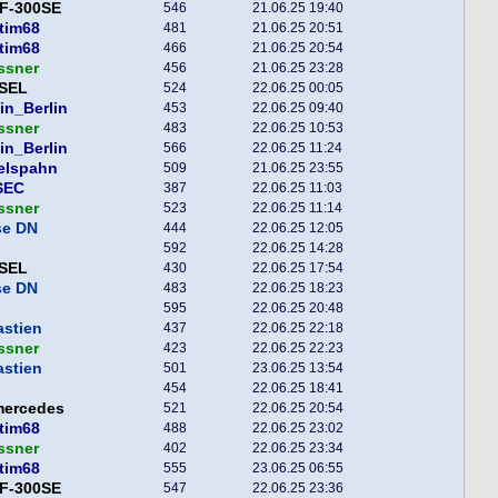
F-300SE
546
21.06.25 19:40
tim68
481
21.06.25 20:51
tim68
466
21.06.25 20:54
ssner
456
21.06.25 23:28
SEL
524
22.06.25 00:05
in_Berlin
453
22.06.25 09:40
ssner
483
22.06.25 10:53
in_Berlin
566
22.06.25 11:24
elspahn
509
21.06.25 23:55
SEC
387
22.06.25 11:03
ssner
523
22.06.25 11:14
se DN
444
22.06.25 12:05
592
22.06.25 14:28
SEL
430
22.06.25 17:54
se DN
483
22.06.25 18:23
595
22.06.25 20:48
astien
437
22.06.25 22:18
ssner
423
22.06.25 22:23
astien
501
23.06.25 13:54
454
22.06.25 18:41
mercedes
521
22.06.25 20:54
tim68
488
22.06.25 23:02
ssner
402
22.06.25 23:34
tim68
555
23.06.25 06:55
F-300SE
547
22.06.25 23:36