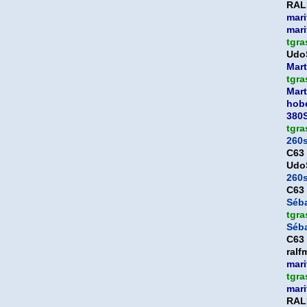
RAL
mari
mari
tgra
Udo
Mart
tgra
Mart
hob
380
tgra
260
C63
Udo
260
C63
Séb
tgra
Séb
C63
ralf
mari
tgra
mari
RAL