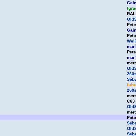
Gai
tgra
RAL
OldS
Pet
Gai
Pet
Weiß
mari
Pet
mari
mer
OldS
260
Séb
fub
260
mer
C63
OldS
mer
Pet
Séb
OldS
Séb