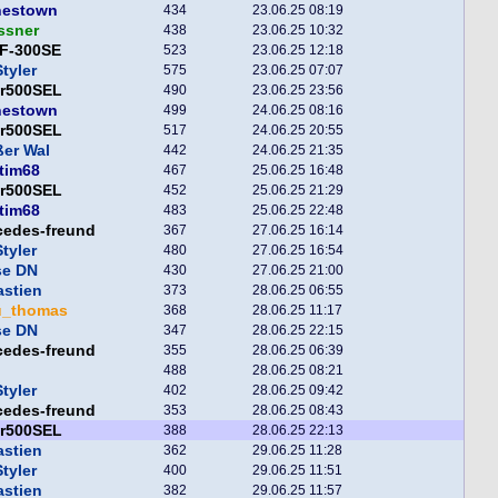
nestown
434
23.06.25 08:19
ssner
438
23.06.25 10:32
F-300SE
523
23.06.25 12:18
tyler
575
23.06.25 07:07
er500SEL
490
23.06.25 23:56
nestown
499
24.06.25 08:16
er500SEL
517
24.06.25 20:55
er Wal
442
24.06.25 21:35
tim68
467
25.06.25 16:48
er500SEL
452
25.06.25 21:29
tim68
483
25.06.25 22:48
cedes-freund
367
27.06.25 16:14
tyler
480
27.06.25 16:54
se DN
430
27.06.25 21:00
astien
373
28.06.25 06:55
u_thomas
368
28.06.25 11:17
se DN
347
28.06.25 22:15
cedes-freund
355
28.06.25 06:39
488
28.06.25 08:21
tyler
402
28.06.25 09:42
cedes-freund
353
28.06.25 08:43
er500SEL
388
28.06.25 22:13
astien
362
29.06.25 11:28
tyler
400
29.06.25 11:51
astien
382
29.06.25 11:57