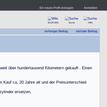
Ein neues Profil erzeugen
Anmelden
W126-Wiki
Suche
Hilfe
vorheriger Beitrag
nächster Beitrag
w
e
i
t
ü
b
e
r
h
u
n
d
e
r
t
a
u
s
e
n
d
K
i
l
o
m
e
t
e
r
n
g
e
k
a
u
f
t
.
E
i
n
e
n
m
K
a
u
f
c
a
.
2
0
J
a
h
r
e
a
l
t
u
n
d
d
e
r
P
r
e
i
s
u
n
t
e
r
s
c
h
i
e
d
z
y
l
i
n
d
e
r
e
r
s
e
t
z
e
n
.