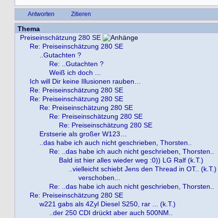
Antworten
Zitieren
Thema
Preiseinschätzung 280 SE
Re: Preiseinschätzung 280 SE
..Gutachten ?
Re: ..Gutachten ?
Weiß ich doch ...
Ich will Dir keine Illusionen rauben…
Re: Preiseinschätzung 280 SE
Re: Preiseinschätzung 280 SE
Re: Preiseinschätzung 280 SE
Re: Preiseinschätzung 280 SE
Re: Preiseinschätzung 280 SE
Erstserie als großer W123…
..das habe ich auch nicht geschrieben, Thorsten..
Re: ..das habe ich auch nicht geschrieben, Thorsten..
Bald ist hier alles wieder weg :0)) LG Ralf (k.T.)
..vielleicht schiebt Jens den Thread in OT.. (k.T.)
verschoben...
Re: ..das habe ich auch nicht geschrieben, Thorsten..
Re: Preiseinschätzung 280 SE
w221 gabs als 4Zyl Diesel S250, rar ... (k.T.)
..der 250 CDI drückt aber auch 500NM..