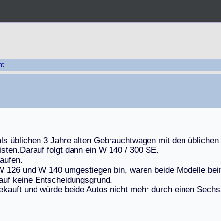
ht
a
l
s
ü
b
l
i
c
h
e
n
3
J
a
h
r
e
a
l
t
e
n
G
e
b
r
a
u
c
h
t
w
a
g
e
n
m
i
t
d
e
n
ü
b
l
i
c
h
e
n
i
s
t
e
n
.
D
a
r
a
u
f
f
o
l
g
t
d
a
n
n
e
i
n
W
1
4
0
/
3
0
0
S
E
.
a
u
f
e
n
.
W
1
2
6
u
n
d
W
1
4
0
u
m
g
e
s
t
i
e
g
e
n
b
i
n
,
w
a
r
e
n
b
e
i
d
e
M
o
d
e
l
l
e
b
e
i
a
u
f
k
e
i
n
e
E
n
t
s
c
h
e
i
d
u
n
g
s
g
r
u
n
d
.
e
k
a
u
f
t
u
n
d
w
ü
r
d
e
b
e
i
d
e
A
u
t
o
s
n
i
c
h
t
m
e
h
r
d
u
r
c
h
e
i
n
e
n
S
e
c
h
s