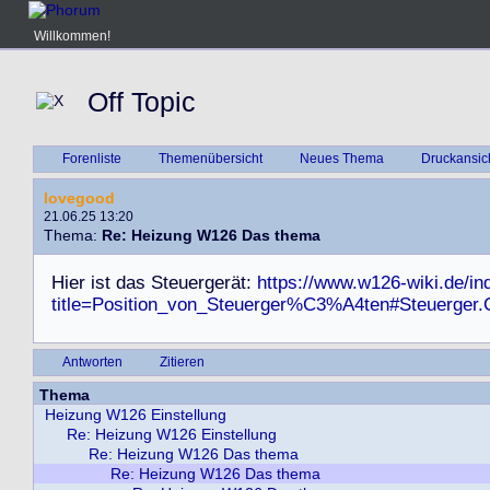
Willkommen!
Off Topic
Forenliste
Themenübersicht
Neues Thema
Druckansic
lovegood
21.06.25 13:20
Thema:
Re: Heizung W126 Das thema
H
i
e
r
i
s
t
d
a
s
S
t
e
u
e
r
g
e
r
ä
t
:
https://www.w126-wiki.de/in
title=Position_von_Steuerger%C3%A4ten#Steuerger.
Antworten
Zitieren
Thema
Heizung W126 Einstellung
Re: Heizung W126 Einstellung
Re: Heizung W126 Das thema
Re: Heizung W126 Das thema