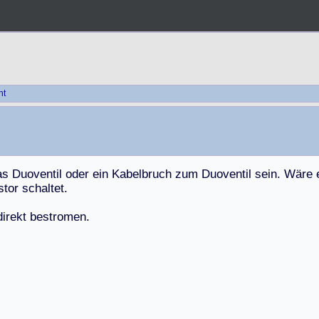
ht
a
s
D
u
o
v
e
n
t
i
l
o
d
e
r
e
i
n
K
a
b
e
l
b
r
u
c
h
z
u
m
D
u
o
v
e
n
t
i
l
s
e
i
n
.
W
ä
r
e
s
t
o
r
s
c
h
a
l
t
e
t
.
d
i
r
e
k
t
b
e
s
t
r
o
m
e
n
.