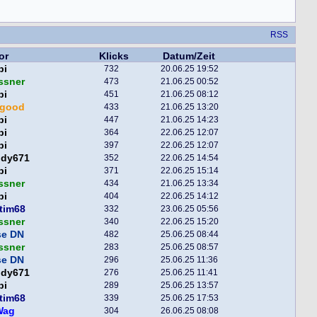
RSS
or
Klicks
Datum/Zeit
pi
732
20.06.25 19:52
ssner
473
21.06.25 00:52
pi
451
21.06.25 08:12
egood
433
21.06.25 13:20
pi
447
21.06.25 14:23
pi
364
22.06.25 12:07
pi
397
22.06.25 12:07
ddy671
352
22.06.25 14:54
pi
371
22.06.25 15:14
ssner
434
21.06.25 13:34
pi
404
22.06.25 14:12
tim68
332
23.06.25 05:56
ssner
340
22.06.25 15:20
se DN
482
25.06.25 08:44
ssner
283
25.06.25 08:57
se DN
296
25.06.25 11:36
ddy671
276
25.06.25 11:41
pi
289
25.06.25 13:57
tim68
339
25.06.25 17:53
Wag
304
26.06.25 08:08