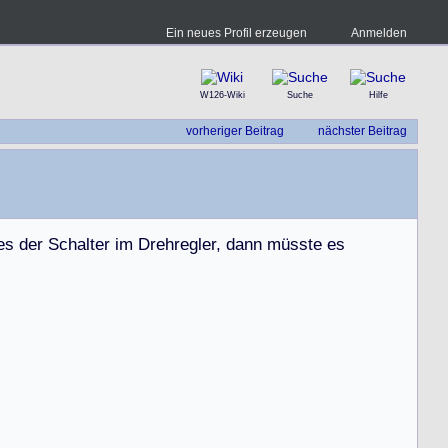
Ein neues Profil erzeugen
Anmelden
W126-Wiki
Suche
Hilfe
vorheriger Beitrag
nächster Beitrag
e
s
d
e
r
S
c
h
a
l
t
e
r
i
m
D
r
e
h
r
e
g
l
e
r
,
d
a
n
n
m
ü
s
s
t
e
e
s