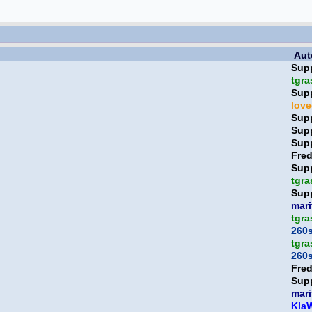
Aut
Sup
tgra
Sup
lov
Sup
Sup
Sup
Fre
Sup
tgra
Sup
mari
tgra
260
tgra
260
Fre
Sup
mari
Kla