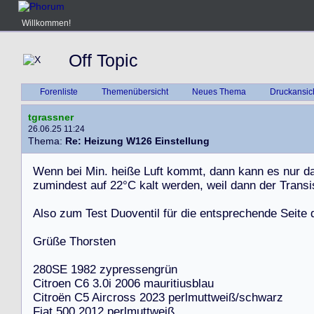
Willkommen!
Off Topic
Forenliste
Themenübersicht
Neues Thema
Druckansic
tgrassner
26.06.25 11:24
Thema:
Re: Heizung W126 Einstellung
W
e
n
n
b
e
i
M
i
n
.
h
e
i
ß
e
L
u
f
t
k
o
m
m
t
,
d
a
n
n
k
a
n
n
e
s
n
u
r
d
z
u
m
i
n
d
e
s
t
a
u
f
2
2
°
C
k
a
l
t
w
e
r
d
e
n
,
w
e
i
l
d
a
n
n
d
e
r
T
r
a
n
s
i
A
l
s
o
z
u
m
T
e
s
t
D
u
o
v
e
n
t
i
l
f
ü
r
d
i
e
e
n
t
s
p
r
e
c
h
e
n
d
e
S
e
i
t
e
G
r
ü
ß
e
T
h
o
r
s
t
e
n
2
8
0
S
E
1
9
8
2
z
y
p
r
e
s
s
e
n
g
r
ü
n
C
i
t
r
o
e
n
C
6
3
.
0
i
2
0
0
6
m
a
u
r
i
t
i
u
s
b
l
a
u
C
i
t
r
o
ë
n
C
5
A
i
r
c
r
o
s
s
2
0
2
3
p
e
r
l
m
u
t
t
w
e
i
ß
/
s
c
h
w
a
r
z
F
i
a
t
5
0
0
2
0
1
2
p
e
r
l
m
u
t
t
w
e
i
ß