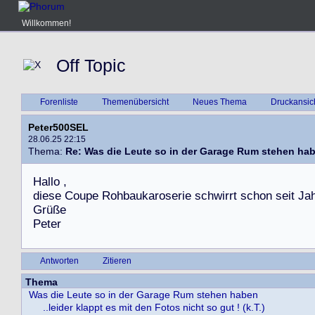
Willkommen!
Off Topic
Forenliste
Themenübersicht
Neues Thema
Druckansic
Peter500SEL
28.06.25 22:15
Thema:
Re: Was die Leute so in der Garage Rum stehen ha
H
a
l
l
o
,
d
i
e
s
e
C
o
u
p
e
R
o
h
b
a
u
k
a
r
o
s
e
r
i
e
s
c
h
w
i
r
r
t
s
c
h
o
n
s
e
i
t
J
a
G
r
ü
ß
e
P
e
t
e
r
Antworten
Zitieren
Thema
Was die Leute so in der Garage Rum stehen haben
..leider klappt es mit den Fotos nicht so gut ! (k.T.)