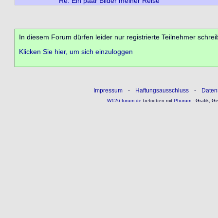
Re: Ein paar Bilder meiner Reise
In diesem Forum dürfen leider nur registrierte Teilnehmer schrei
Klicken Sie hier, um sich einzuloggen
Impressum
-
Haftungsausschluss
-
Daten
W126-forum.de
betrieben mit
Phorum
- Grafik, G