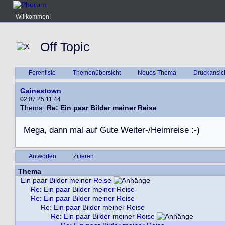
Willkommen!
Off Topic
Forenliste
Themenübersicht
Neues Thema
Druckansic
Gainestown
02.07.25 11:44
Thema:
Re: Ein paar Bilder meiner Reise
M
e
g
a
,
d
a
n
n
m
a
l
a
u
f
G
u
t
e
W
e
i
t
e
r
-
/
H
e
i
m
r
e
i
s
e
:
-
)
Antworten
Zitieren
Thema
Ein paar Bilder meiner Reise
Re: Ein paar Bilder meiner Reise
Re: Ein paar Bilder meiner Reise
Re: Ein paar Bilder meiner Reise
Re: Ein paar Bilder meiner Reise