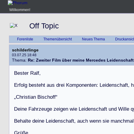
Willkommen!
Off Topic
Forenliste
Themenübersicht
Neues Thema
Druckansic
schilderlinge
03.07.25 18:48
Thema:
Re: Zweiter Film über meine Mercedes Leidenschaft
B
e
s
t
e
r
R
a
l
f
,
E
r
f
o
l
g
b
e
s
t
e
h
t
a
u
s
d
r
e
i
K
o
m
p
o
n
e
n
t
e
n
:
L
e
i
d
e
n
s
c
h
a
f
t
,
h
„
C
h
r
i
s
t
i
a
n
B
i
s
c
h
o
f
f
“
D
e
i
n
e
F
a
h
r
z
e
u
g
e
z
e
i
g
e
n
w
i
e
L
e
i
d
e
n
s
c
h
a
f
t
u
n
d
W
i
l
l
e
q
B
e
h
a
l
t
e
d
e
i
n
e
L
e
i
d
e
n
s
c
h
a
f
t
,
a
u
c
h
w
e
n
n
s
i
e
m
a
n
c
h
m
a
l
G
r
ü
ß
e