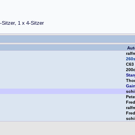
-
S
i
t
z
e
r
,
1
x
4
-
S
i
t
z
e
r
Aut
ralf
260
C63
200
Star
Tho
Gai
schi
Pet
Fre
ralf
Fre
schi