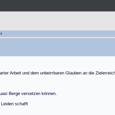
ht
a
r
t
e
r
A
r
b
e
i
t
u
n
d
d
e
m
u
n
b
e
i
r
r
b
a
r
e
n
G
l
a
u
b
e
n
a
n
d
i
e
Z
i
e
l
e
r
r
e
i
c
u
a
s
i
B
e
r
g
e
v
e
r
s
e
t
z
e
n
k
ö
n
n
e
n
.
L
e
i
d
e
n
s
c
h
a
f
f
t