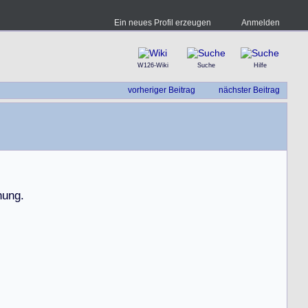
Ein neues Profil erzeugen
Anmelden
W126-Wiki
Suche
Hilfe
vorheriger Beitrag
nächster Beitrag
h
u
n
g
.