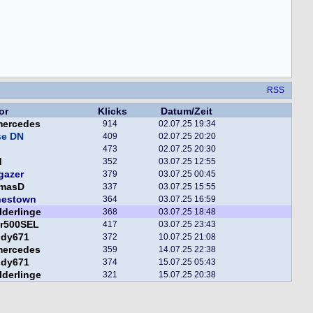
RSS
or
Klicks
Datum/Zeit
mercedes
914
02.07.25 19:34
se DN
409
02.07.25 20:20
473
02.07.25 20:30
d
352
03.07.25 12:55
gazer
379
03.07.25 00:45
masD
337
03.07.25 15:55
nestown
364
03.07.25 16:59
lderlinge
368
03.07.25 18:48
er500SEL
417
03.07.25 23:43
ddy671
372
10.07.25 21:08
mercedes
359
14.07.25 22:38
ddy671
374
15.07.25 05:43
lderlinge
321
15.07.25 20:38