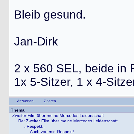
B
l
e
i
b
g
e
s
u
n
d
.
J
a
n
-
D
i
r
k
2
x
5
6
0
S
E
L
,
b
e
i
d
e
i
n
1
x
5
-
S
i
t
z
e
r
,
1
x
4
-
S
i
t
z
e
Antworten
Zitieren
Thema
Zweiter Film über meine Mercedes Leidenschaft
Re: Zweiter Film über meine Mercedes Leidenschaft
..Respekt..
Auch von mir: Respekt!