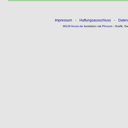
Impressum
-
Haftungsausschluss
-
Daten
W126-forum.de
betrieben mit
Phorum
- Grafik, G