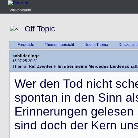
Willkommen!
Off Topic
Forenliste
Themenübersicht
Neues Thema
Druckansic
schilderlinge
15.07.25 20:38
Thema:
Re: Zweiter Film über meine Mercedes Leidenschaft
W
e
r
d
e
n
T
o
d
n
i
c
h
t
s
c
h
s
p
o
n
t
a
n
i
n
d
e
n
S
i
n
n
a
l
E
r
i
n
n
e
r
u
n
g
e
n
g
e
l
e
s
e
n
s
i
n
d
d
o
c
h
d
e
r
K
e
r
n
u
n