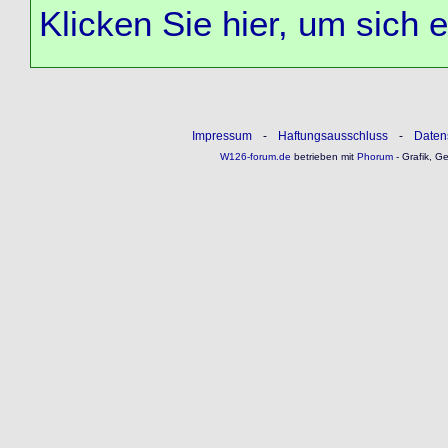
Klicken Sie hier, um sich 
Impressum
-
Haftungsausschluss
-
Daten
W126-forum.de
betrieben mit
Phorum
- Grafik, G