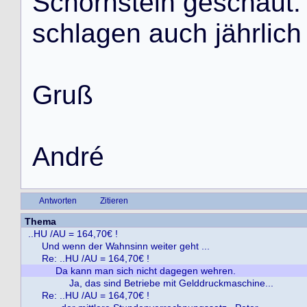
S
c
h
o
r
n
s
t
e
i
n
g
e
s
c
h
a
u
t
.
s
c
h
l
a
g
e
n
a
u
c
h
j
ä
h
r
l
i
c
h
G
r
u
ß
A
n
d
r
é
Antworten
Zitieren
Thema
..HU /AU = 164,70€ !
Und wenn der Wahnsinn weiter geht ...
Re: ..HU /AU = 164,70€ !
Da kann man sich nicht dagegen wehren.
Ja, das sind Betriebe mit Gelddruckmaschine...
Re: ..HU /AU = 164,70€ !