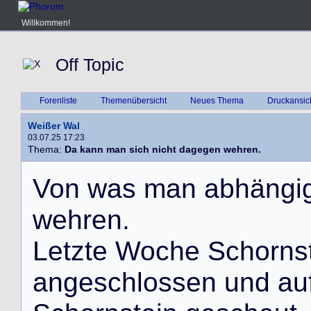
Willkommen!
Off Topic
Forenliste
Themenübersicht
Neues Thema
Druckansic
Weißer Wal
03.07.25 17:23
Thema:
Da kann man sich nicht dagegen wehren.
V
o
n
w
a
s
m
a
n
a
b
h
ä
n
g
i
w
e
h
r
e
n
.
L
e
t
z
t
e
W
o
c
h
e
S
c
h
o
r
n
s
a
n
g
e
s
c
h
l
o
s
s
e
n
u
n
d
a
u