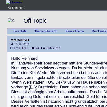
Willkommen!
Off Topic
Forenliste
Themenübersicht
Neues Thema
Druckansic
Peter500SEL
03.07.25 23:36
Thema:
Re: ..HU /AU = 164,70€ !
H
a
l
l
o
R
e
i
n
h
a
r
d
,
i
n
H
a
n
d
w
e
r
k
s
b
e
t
r
i
e
b
e
n
l
i
e
g
t
d
e
r
m
i
t
t
l
e
r
e
S
t
u
n
d
e
n
v
e
r
r
N
u
t
z
u
n
g
v
o
n
S
p
e
z
i
a
l
w
e
r
k
z
e
u
g
e
n
.
D
a
i
s
t
n
i
c
h
t
m
i
t
e
i
n
D
i
e
f
r
e
i
e
n
K
f
z
W
e
r
k
s
t
ä
t
t
e
n
v
e
r
r
e
c
h
n
e
n
b
e
i
u
n
s
a
u
c
h
i
E
i
n
b
a
u
v
o
n
m
i
t
g
e
b
r
a
c
h
t
e
n
E
r
s
a
t
z
t
e
i
l
e
n
d
e
r
S
t
u
n
d
e
n
l
o
W
e
n
n
W
e
r
k
s
t
ä
t
t
e
n
TÜV
,
D
e
k
r
a
u
s
w
i
m
H
a
u
s
e
h
a
b
e
n
v
o
r
h
e
r
i
g
e
TÜV
D
u
r
c
h
s
i
c
h
t
.
D
a
n
n
h
a
b
e
n
d
i
e
s
c
h
o
n
m
a
D
i
e
s
e
i
s
t
a
b
h
ä
n
g
i
g
v
o
m
A
r
b
e
i
t
s
a
u
f
k
o
m
m
e
n
.
D
a
s
h
e
i
ß
t
n
i
c
h
t
g
e
n
u
g
G
e
l
d
h
a
t
o
d
e
r
s
c
h
o
n
r
e
i
c
h
l
i
c
h
G
e
l
d
f
ü
r
n
i
D
i
e
s
e
s
V
e
r
h
a
l
t
e
n
i
s
t
n
a
t
ü
r
l
i
c
h
n
i
c
h
t
g
r
u
n
d
s
ä
t
z
l
i
c
h
b
e
i
w
i
r
d
a
u
c
h
n
u
r
d
a
s
r
e
p
a
r
i
e
r
t
w
a
s
n
o
t
w
e
n
d
i
g
i
s
t
u
n
d
a
u