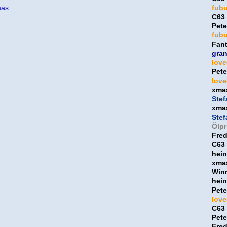
as..
fub
C63
Pet
fub
Fan
gra
lov
Pet
lov
xma
Ste
xma
Ste
Ölpr
Fre
C63
hein
xma
Win
hein
Pet
lov
C63
Pet
Fre