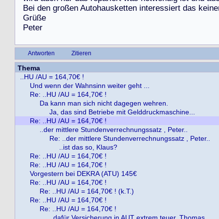
B
e
i
d
e
n
g
r
o
ß
e
n
A
u
t
o
h
a
u
s
k
e
t
t
e
n
i
n
t
e
r
e
s
s
i
e
r
t
d
a
s
k
e
i
n
e
G
r
ü
ß
e
P
e
t
e
r
Antworten
Zitieren
Thema
..HU /AU = 164,70€ !
Und wenn der Wahnsinn weiter geht ...
Re: ..HU /AU = 164,70€ !
Da kann man sich nicht dagegen wehren.
Ja, das sind Betriebe mit Gelddruckmaschine...
Re: ..HU /AU = 164,70€ !
..der mittlere Stundenverrechnungssatz , Peter..
Re: ..der mittlere Stundenverrechnungssatz , Peter..
..ist das so, Klaus?
Re: ..HU /AU = 164,70€ !
Re: ..HU /AU = 164,70€ !
Vorgestern bei DEKRA (ATU) 145€
Re: ..HU /AU = 164,70€ !
Re: ..HU /AU = 164,70€ ! (k.T.)
Re: ..HU /AU = 164,70€ !
Re: ..HU /AU = 164,70€ !
..dafür Versicherung in AUT extrem teuer, Thomas..