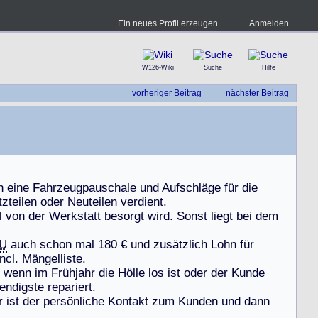
Ein neues Profil erzeugen
Anmelden
W126-Wiki
Suche
Hilfe
vorheriger Beitrag
nächster Beitrag
h
e
i
n
e
F
a
h
r
z
e
u
g
p
a
u
s
c
h
a
l
e
u
n
d
A
u
f
s
c
h
l
ä
g
e
f
ü
r
d
i
e
t
z
t
e
i
l
e
n
o
d
e
r
N
e
u
t
e
i
l
e
n
v
e
r
d
i
e
n
t
.
l
v
o
n
d
e
r
W
e
r
k
s
t
a
t
t
b
e
s
o
r
g
t
w
i
r
d
.
S
o
n
s
t
l
i
e
g
t
b
e
i
d
e
m
U
a
u
c
h
s
c
h
o
n
m
a
l
1
8
0
€
u
n
d
z
u
s
ä
t
z
l
i
c
h
L
o
h
n
f
ü
r
n
c
l
.
M
ä
n
g
e
l
l
i
s
t
e
.
w
e
n
n
i
m
F
r
ü
h
j
a
h
r
d
i
e
H
ö
l
l
e
l
o
s
i
s
t
o
d
e
r
d
e
r
K
u
n
d
e
e
n
d
i
g
s
t
e
r
e
p
a
r
i
e
r
t
.
r
i
s
t
d
e
r
p
e
r
s
ö
n
l
i
c
h
e
K
o
n
t
a
k
t
z
u
m
K
u
n
d
e
n
u
n
d
d
a
n
n