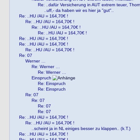
Re: ..dafür Versicherung in AUT extrem teuer, Thom
..uff,- da haben wir es hier ja "gut"..
Re: ..HU /AU = 164,70€ !
Re: ..HU /AU = 164,70€ !
Re: ..HU /AU = 164,70€ !
Re: ..HU /AU = 164,70€ !
Re: ..HU /AU = 164,70€ !
Re: ..HU /AU = 164,70€ !
Re: ..HU /AU = 164,70€ !
Re: 07
Werner …
Re: Werner …
Re: Werner …
Einspruch
Re: Einspruch
Re: Einspruch
Re: 07
Re: 07
Re: 07
Re: 07
Re: ..HU /AU = 164,70€ !
Re: ..HU /AU = 164,70€ !
..scheint ja in NL einiges besser zu klappen.. (k.T.)
Re: ..HU /AU = 164,70€ !
Re: ..HU /AU = 164,70€ !