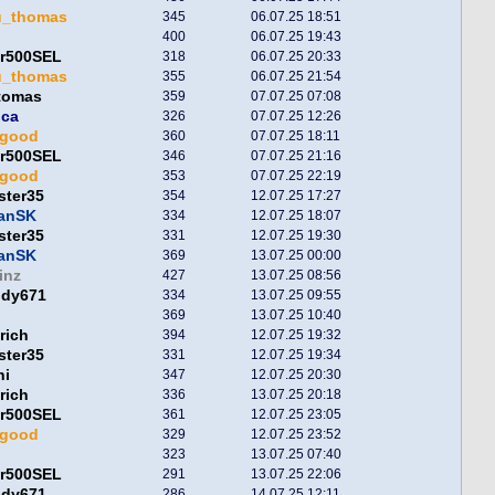
u_thomas
345
06.07.25 18:51
400
06.07.25 19:43
er500SEL
318
06.07.25 20:33
u_thomas
355
06.07.25 21:54
tomas
359
07.07.25 07:08
nca
326
07.07.25 12:26
egood
360
07.07.25 18:11
er500SEL
346
07.07.25 21:16
egood
353
07.07.25 22:19
ster35
354
12.07.25 17:27
fanSK
334
12.07.25 18:07
ster35
331
12.07.25 19:30
fanSK
369
13.07.25 00:00
inz
427
13.07.25 08:56
ddy671
334
13.07.25 09:55
369
13.07.25 10:40
rich
394
12.07.25 19:32
ster35
331
12.07.25 19:34
ni
347
12.07.25 20:30
rich
336
13.07.25 20:18
er500SEL
361
12.07.25 23:05
egood
329
12.07.25 23:52
323
13.07.25 07:40
er500SEL
291
13.07.25 22:06
ddy671
286
14.07.25 12:11