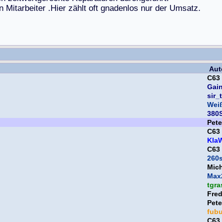
n
M
i
t
a
r
b
e
i
t
e
r
.
H
i
e
r
z
ä
h
l
t
o
f
t
g
n
a
d
e
n
l
o
s
n
u
r
d
e
r
U
m
s
a
t
z
.
Aut
C63
Gai
sir_
Weiß
380
Pet
C63
Kla
C63
260
Mic
Max
tgra
Fre
Pet
fub
C63