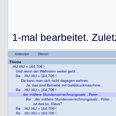
1
-
m
a
l
b
e
a
r
b
e
i
t
e
t
.
Z
u
l
e
t
Antworten
Zitieren
Thema
..HU /AU = 164,70€ !
Und wenn der Wahnsinn weiter geht ...
Re: ..HU /AU = 164,70€ !
Da kann man sich nicht dagegen wehren.
Ja, das sind Betriebe mit Gelddruckmaschine...
Re: ..HU /AU = 164,70€ !
..der mittlere Stundenverrechnungssatz , Peter..
Re: ..der mittlere Stundenverrechnungssatz , Peter..
..ist das so, Klaus?
Re: ..HU /AU = 164,70€ !
Re: ..HU /AU = 164,70€ !