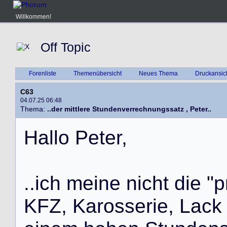
Willkommen!
Off Topic
Forenliste
Themenübersicht
Neues Thema
Druckansic
C63
04.07.25 06:48
Thema:
..der mittlere Stundenverrechnungssatz , Peter..
H
a
l
l
o
P
e
t
e
r
,
.
.
i
c
h
m
e
i
n
e
n
i
c
h
t
d
i
e
"
p
K
F
Z
,
K
a
r
o
s
s
e
r
i
e
,
L
a
c
k