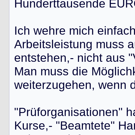
H
u
n
d
e
r
t
t
a
u
s
e
n
d
e
E
U
R
I
c
h
w
e
h
r
e
m
i
c
h
e
i
n
f
a
c
A
r
b
e
i
t
s
l
e
i
s
t
u
n
g
m
u
s
s
a
e
n
t
s
t
e
h
e
n
,
-
n
i
c
h
t
a
u
s
"
M
a
n
m
u
s
s
d
i
e
M
ö
g
l
i
c
h
w
e
i
t
e
r
z
u
g
e
h
e
n
,
w
e
n
n
"
P
r
ü
f
o
r
g
a
n
i
s
a
t
i
o
n
e
n
"
h
K
u
r
s
e
,
-
"
B
e
a
m
t
e
t
e
"
H
a