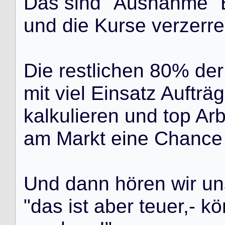
D
a
s
s
i
n
d
"
A
u
s
n
a
h
m
e
"
u
n
d
d
i
e
K
u
r
s
e
v
e
r
z
e
r
r
e
D
i
e
r
e
s
t
l
i
c
h
e
n
8
0
%
d
e
r
m
i
t
v
i
e
l
E
i
n
s
a
t
z
A
u
f
t
r
ä
g
k
a
l
k
u
l
i
e
r
e
n
u
n
d
t
o
p
A
r
a
m
M
a
r
k
t
e
i
n
e
C
h
a
n
c
e
U
n
d
d
a
n
n
h
ö
r
e
n
w
i
r
u
n
"
d
a
s
i
s
t
a
b
e
r
t
e
u
e
r
,
-
k
ö