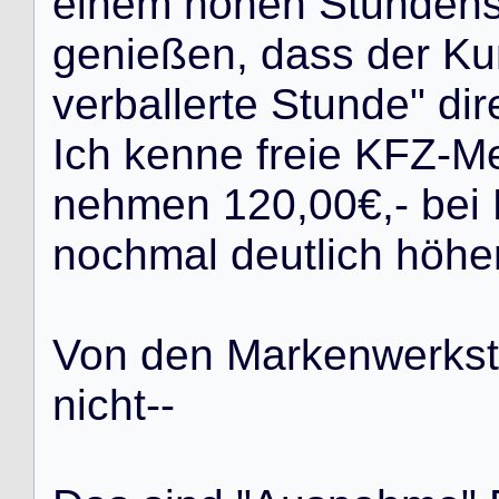
e
i
n
e
m
h
o
h
e
n
S
t
u
n
d
e
n
g
e
n
i
e
ß
e
n
,
d
a
s
s
d
e
r
K
u
v
e
r
b
a
l
l
e
r
t
e
S
t
u
n
d
e
"
d
i
r
I
c
h
k
e
n
n
e
f
r
e
i
e
K
F
Z
-
M
n
e
h
m
e
n
1
2
0
,
0
0
€
,
-
b
e
i
n
o
c
h
m
a
l
d
e
u
t
l
i
c
h
h
ö
h
e
V
o
n
d
e
n
M
a
r
k
e
n
w
e
r
k
s
t
n
i
c
h
t
-
-