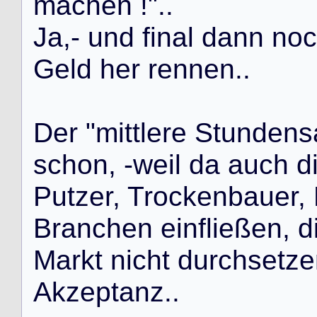
m
a
c
h
e
n
!
"
.
.
J
a
,
-
u
n
d
f
i
n
a
l
d
a
n
n
n
o
c
G
e
l
d
h
e
r
r
e
n
n
e
n
.
.
D
e
r
"
m
i
t
t
l
e
r
e
S
t
u
n
d
e
n
s
s
c
h
o
n
,
-
w
e
i
l
d
a
a
u
c
h
d
P
u
t
z
e
r
,
T
r
o
c
k
e
n
b
a
u
e
r
,
B
r
a
n
c
h
e
n
e
i
n
f
l
i
e
ß
e
n
,
d
M
a
r
k
t
n
i
c
h
t
d
u
r
c
h
s
e
t
z
e
A
k
z
e
p
t
a
n
z
.
.