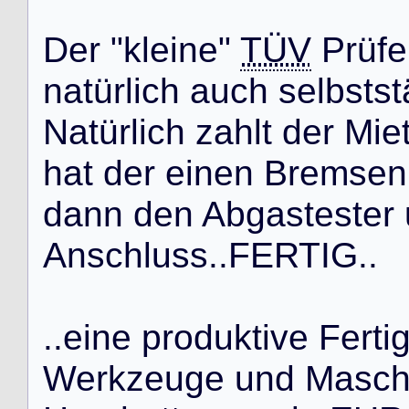
D
e
r
"
k
l
e
i
n
e
"
TÜV
P
r
ü
f
e
n
a
t
ü
r
l
i
c
h
a
u
c
h
s
e
l
b
s
t
s
t
N
a
t
ü
r
l
i
c
h
z
a
h
l
t
d
e
r
M
i
e
h
a
t
d
e
r
e
i
n
e
n
B
r
e
m
s
e
n
d
a
n
n
d
e
n
A
b
g
a
s
t
e
s
t
e
r
A
n
s
c
h
l
u
s
s
.
.
F
E
R
T
I
G
.
.
.
.
e
i
n
e
p
r
o
d
u
k
t
i
v
e
F
e
r
t
i
W
e
r
k
z
e
u
g
e
u
n
d
M
a
s
c