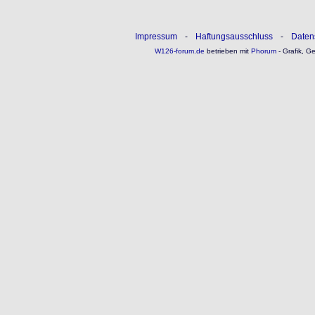
Impressum
-
Haftungsausschluss
-
Daten
W126-forum.de
betrieben mit
Phorum
- Grafik, G