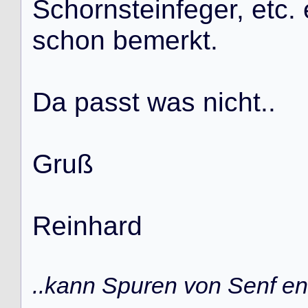
S
c
h
o
r
n
s
t
e
i
n
f
e
g
e
r
,
e
t
c
.
s
c
h
o
n
b
e
m
e
r
k
t
.
D
a
p
a
s
s
t
w
a
s
n
i
c
h
t
.
.
G
r
u
ß
R
e
i
n
h
a
r
d
..kann Spuren von Senf ent