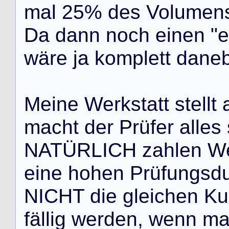
m
a
l
2
5
%
d
e
s
V
o
l
u
m
e
n
D
a
d
a
n
n
n
o
c
h
e
i
n
e
n
"
e
w
ä
r
e
j
a
k
o
m
p
l
e
t
t
d
a
n
e
M
e
i
n
e
W
e
r
k
s
t
a
t
t
s
t
e
l
l
t
m
a
c
h
t
d
e
r
P
r
ü
f
e
r
a
l
l
e
s
N
A
T
Ü
R
L
I
C
H
z
a
h
l
e
n
W
e
i
n
e
h
o
h
e
n
P
r
ü
f
u
n
g
s
d
N
I
C
H
T
d
i
e
g
l
e
i
c
h
e
n
K
u
f
ä
l
l
i
g
w
e
r
d
e
n
,
w
e
n
n
m