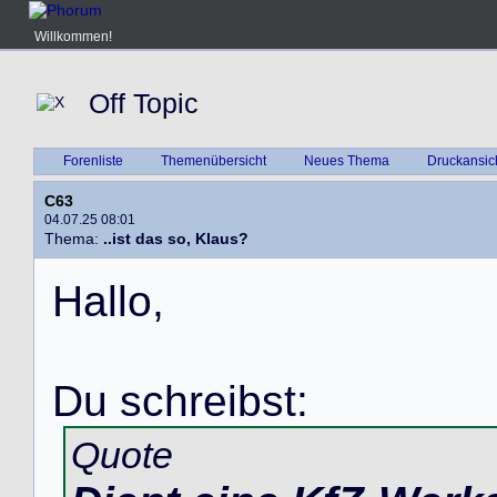
Willkommen!
Off Topic
Forenliste
Themenübersicht
Neues Thema
Druckansic
C63
04.07.25 08:01
Thema:
..ist das so, Klaus?
H
a
l
l
o
,
D
u
s
c
h
r
e
i
b
s
t
:
Quote