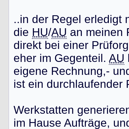
.
.
i
n
d
e
r
R
e
g
e
l
e
r
l
e
d
i
g
t
d
i
e
HU
/
AU
a
n
m
e
i
n
e
n
d
i
r
e
k
t
b
e
i
e
i
n
e
r
P
r
ü
f
o
r
g
e
h
e
r
i
m
G
e
g
e
n
t
e
i
l
.
AU
e
i
g
e
n
e
R
e
c
h
n
u
n
g
,
-
u
n
i
s
t
e
i
n
d
u
r
c
h
l
a
u
f
e
n
d
e
r
W
e
r
k
s
t
a
t
t
e
n
g
e
n
e
r
i
e
r
e
i
m
H
a
u
s
e
A
u
f
t
r
ä
g
e
,
u
n