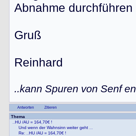
A
b
n
a
h
m
e
d
u
r
c
h
f
ü
h
r
e
n
G
r
u
ß
R
e
i
n
h
a
r
d
..kann Spuren von Senf ent
Antworten
Zitieren
Thema
..HU /AU = 164,70€ !
Und wenn der Wahnsinn weiter geht ...
Re: ..HU /AU = 164,70€ !