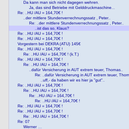
Da kann man sich nicht dagegen wehren.
Ja, das sind Betriebe mit Gelddruckmaschine...
Re: ..HU /AU = 164,70€ !
..der mittlere Stundenverrechnungssatz , Peter..
Re: ..der mittlere Stundenverrechnungssatz , Peter..
..ist das so, Klaus?
Re: ..HU /AU = 164,70€ !
Re: ..HU /AU = 164,70€ !
Vorgestern bei DEKRA (ATU) 145€
Re: ..HU /AU = 164,70€ !
Re: ..HU /AU = 164,70€ ! (k.T.)
Re: ..HU /AU = 164,70€ !
Re: ..HU /AU = 164,70€ !
..dafür Versicherung in AUT extrem teuer, Thomas..
Re: ..dafür Versicherung in AUT extrem teuer, Thom
..uff,- da haben wir es hier ja "gut"..
Re: ..HU /AU = 164,70€ !
Re: ..HU /AU = 164,70€ !
Re: ..HU /AU = 164,70€ !
Re: ..HU /AU = 164,70€ !
Re: ..HU /AU = 164,70€ !
Re: ..HU /AU = 164,70€ !
Re: ..HU /AU = 164,70€ !
Re: 07
Werner …