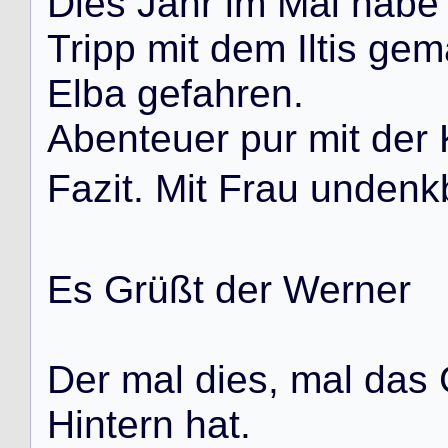
D
i
e
s
J
a
h
r
i
m
M
a
i
h
a
b
e
T
r
i
p
p
m
i
t
d
e
m
I
l
t
i
s
g
e
m
E
l
b
a
g
e
f
a
h
r
e
n
.
A
b
e
n
t
e
u
e
r
p
u
r
m
i
t
d
e
r
F
a
z
i
t
.
M
i
t
F
r
a
u
u
n
d
e
n
k
E
s
G
r
ü
ß
t
d
e
r
W
e
r
n
e
r
D
e
r
m
a
l
d
i
e
s
,
m
a
l
d
a
s
H
i
n
t
e
r
n
h
a
t
.