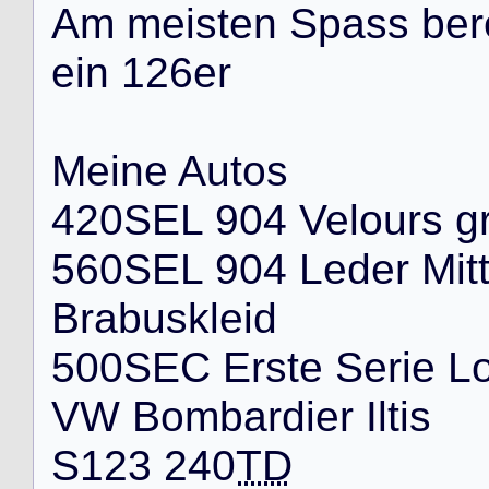
A
m
m
e
i
s
t
e
n
S
p
a
s
s
b
e
r
e
i
n
1
2
6
e
r
M
e
i
n
e
A
u
t
o
s
4
2
0
S
E
L
9
0
4
V
e
l
o
u
r
s
g
5
6
0
S
E
L
9
0
4
L
e
d
e
r
M
i
t
B
r
a
b
u
s
k
l
e
i
d
5
0
0
S
E
C
E
r
s
t
e
S
e
r
i
e
L
V
W
B
o
m
b
a
r
d
i
e
r
I
l
t
i
s
S
1
2
3
2
4
0
TD