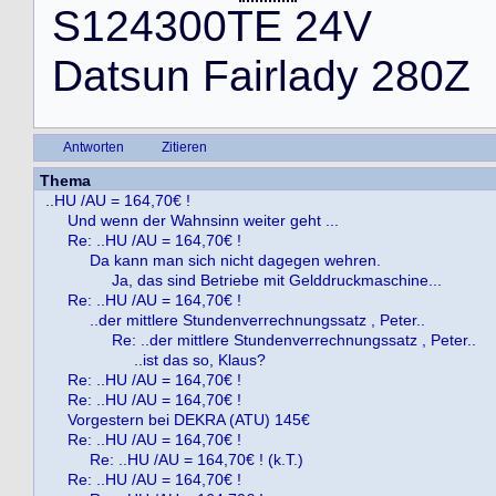
S
1
2
4
3
0
0
T
E
2
4
V
D
a
t
s
u
n
F
a
i
r
l
a
d
y
2
8
0
Z
Antworten
Zitieren
Thema
..HU /AU = 164,70€ !
Und wenn der Wahnsinn weiter geht ...
Re: ..HU /AU = 164,70€ !
Da kann man sich nicht dagegen wehren.
Ja, das sind Betriebe mit Gelddruckmaschine...
Re: ..HU /AU = 164,70€ !
..der mittlere Stundenverrechnungssatz , Peter..
Re: ..der mittlere Stundenverrechnungssatz , Peter..
..ist das so, Klaus?
Re: ..HU /AU = 164,70€ !
Re: ..HU /AU = 164,70€ !
Vorgestern bei DEKRA (ATU) 145€
Re: ..HU /AU = 164,70€ !
Re: ..HU /AU = 164,70€ ! (k.T.)
Re: ..HU /AU = 164,70€ !