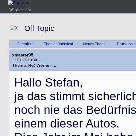
Willkommen!
Off Topic
Forenliste
Themenübersicht
Neues Thema
Druckansic
xmaster35
12.07.25 19:30
Thema:
Re: Werner …
H
a
l
l
o
S
t
e
f
a
n
,
j
a
d
a
s
s
t
i
m
m
t
s
i
c
h
e
r
l
i
c
n
o
c
h
n
i
e
d
a
s
B
e
d
ü
r
f
n
i
e
i
n
e
m
d
i
e
s
e
r
A
u
t
o
s
.