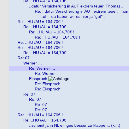
Re: ..HU /AU = 164,70€ !
..dafür Versicherung in AUT extrem teuer, Thomas..
Re: ..dafür Versicherung in AUT extrem teuer, Thom
..uff,- da haben wir es hier ja "gut"..
Re: ..HU /AU = 164,70€ !
Re: ..HU /AU = 164,70€ !
Re: ..HU /AU = 164,70€ !
Re: ..HU /AU = 164,70€ !
Re: ..HU /AU = 164,70€ !
Re: ..HU /AU = 164,70€ !
Re: ..HU /AU = 164,70€ !
Re: 07
Werner …
Re: Werner …
Re: Werner …
Einspruch
Re: Einspruch
Re: Einspruch
Re: 07
Re: 07
Re: 07
Re: 07
Re: ..HU /AU = 164,70€ !
Re: ..HU /AU = 164,70€ !
..scheint ja in NL einiges besser zu klappen.. (k.T.)