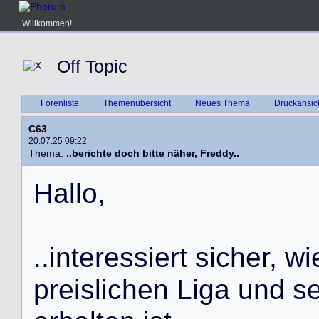
Willkommen!
Off Topic
Forenliste
Themenübersicht
Neues Thema
Druckansic
C63
20.07.25 09:22
Thema:
..berichte doch bitte näher, Freddy..
H
a
l
l
o
,
.
.
i
n
t
e
r
e
s
s
i
e
r
t
s
i
c
h
e
r
,
w
i
p
r
e
i
s
l
i
c
h
e
n
L
i
g
a
u
n
d
s