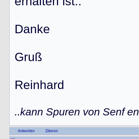
e
r
h
a
l
t
e
n
i
s
t
.
.
D
a
n
k
e
G
r
u
ß
R
e
i
n
h
a
r
d
..kann Spuren von Senf ent
Antworten
Zitieren