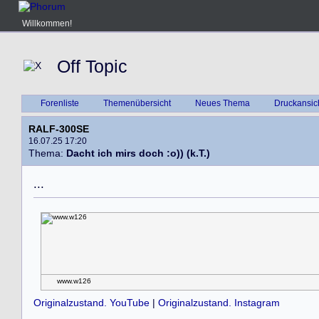
Willkommen!
Off Topic
Forenliste
Themenübersicht
Neues Thema
Druckansic
RALF-300SE
16.07.25 17:20
Thema:
Dacht ich mirs doch :o)) (k.T.)
.
.
.
www.w126
Originalzustand. YouTube
|
Originalzustand. Instagram