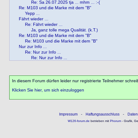
Re: Sa 26.07.2025 tja ... mhm ... :-(
Re: M103 und die Marke mit dem "B"
Yepp ...
Fährt wieder ...
Re: Fährt wieder ...
Ja, ganz tolle mega Qualität. (k.T.)
Re: M103 und die Marke mit dem "B"
Re: M103 und die Marke mit dem "B"
Nur zur Info ...
Re: Nur zur Info ...
Re: Nur zur Info ...
In diesem Forum dürfen leider nur registrierte Teilnehmer schrei
Klicken Sie hier, um sich einzuloggen
Impressum
-
Haftungsausschluss
-
Daten
W126-forum.de
betrieben mit
Phorum
- Grafik, G