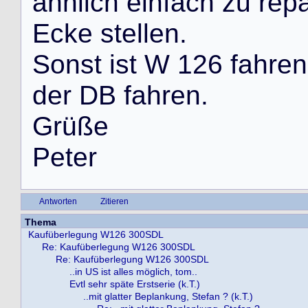
ä
h
n
l
i
c
h
e
i
n
f
a
c
h
z
u
r
e
p
E
c
k
e
s
t
e
l
l
e
n
.
S
o
n
s
t
i
s
t
W
1
2
6
f
a
h
r
e
n
d
e
r
D
B
f
a
h
r
e
n
.
G
r
ü
ß
e
P
e
t
e
r
Antworten
Zitieren
Thema
Kaufüberlegung W126 300SDL
Re: Kaufüberlegung W126 300SDL
Re: Kaufüberlegung W126 300SDL
..in US ist alles möglich, tom..
Evtl sehr späte Erstserie (k.T.)
..mit glatter Beplankung, Stefan ? (k.T.)