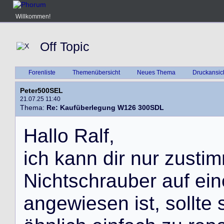
Willkommen!
Off Topic
Forenliste
Themenübersicht
Neues Thema
Druckansic
Peter500SEL
21.07.25 11:40
Thema:
Re: Kaufüberlegung W126 300SDL
H
a
l
l
o
R
a
l
f
,
i
c
h
k
a
n
n
d
i
r
n
u
r
z
u
s
t
i
m
N
i
c
h
t
s
c
h
r
a
u
b
e
r
a
u
f
e
i
n
a
n
g
e
w
i
e
s
e
n
i
s
t
,
s
o
l
l
t
e