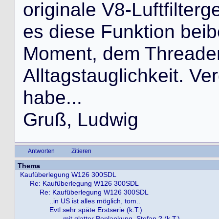
o
r
i
g
i
n
a
l
e
V
8
-
L
u
f
t
f
i
l
t
e
r
g
e
s
d
i
e
s
e
F
u
n
k
t
i
o
n
b
e
i
b
M
o
m
e
n
t
,
d
e
m
T
h
r
e
a
d
e
A
l
l
t
a
g
s
t
a
u
g
l
i
c
h
k
e
i
t
.
V
e
r
h
a
b
e
.
.
.
G
r
u
ß
,
L
u
d
w
i
g
Antworten
Zitieren
Thema
Kaufüberlegung W126 300SDL
Re: Kaufüberlegung W126 300SDL
Re: Kaufüberlegung W126 300SDL
..in US ist alles möglich, tom..
Evtl sehr späte Erstserie (k.T.)
..mit glatter Beplankung, Stefan ? (k.T.)