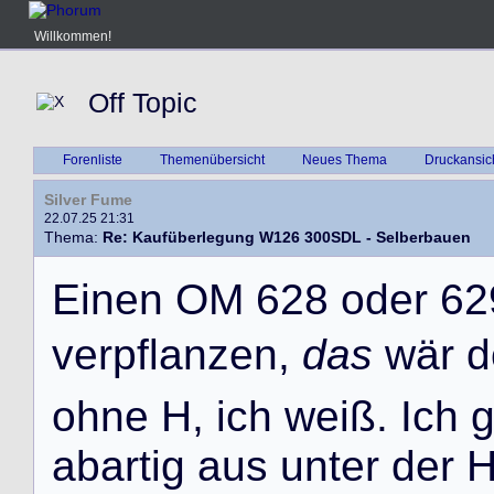
Willkommen!
Off Topic
Forenliste
Themenübersicht
Neues Thema
Druckansic
Silver Fume
22.07.25 21:31
Thema:
Re: Kaufüberlegung W126 300SDL - Selberbauen
E
i
n
e
n
O
M
6
2
8
o
d
e
r
6
2
v
e
r
p
f
l
a
n
z
e
n
,
das
w
ä
r
d
o
h
n
e
H
,
i
c
h
w
e
i
ß
.
I
c
h
a
b
a
r
t
i
g
a
u
s
u
n
t
e
r
d
e
r