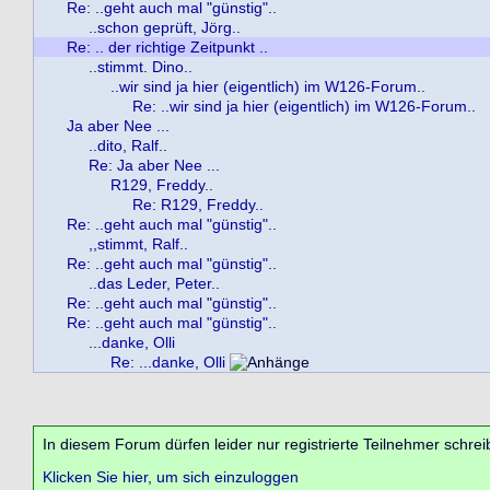
Re: ..geht auch mal "günstig"..
..schon geprüft, Jörg..
Re: .. der richtige Zeitpunkt ..
..stimmt. Dino..
..wir sind ja hier (eigentlich) im W126-Forum..
Re: ..wir sind ja hier (eigentlich) im W126-Forum..
Ja aber Nee ...
..dito, Ralf..
Re: Ja aber Nee ...
R129, Freddy..
Re: R129, Freddy..
Re: ..geht auch mal "günstig"..
,,stimmt, Ralf..
Re: ..geht auch mal "günstig"..
..das Leder, Peter..
Re: ..geht auch mal "günstig"..
Re: ..geht auch mal "günstig"..
...danke, Olli
Re: ...danke, Olli
In diesem Forum dürfen leider nur registrierte Teilnehmer schrei
Klicken Sie hier, um sich einzuloggen