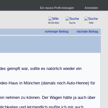
Ein neues Profil erzeugen
Anmelden
W126-Wiki
Suche
Hilfe
vorheriger Beitrag
nächster Beitrag
d
e
s
g
e
i
m
p
f
t
w
a
r
,
s
o
l
l
t
e
e
s
n
a
t
ü
r
l
i
c
h
w
i
e
d
e
r
e
i
n
e
d
e
s
-
H
a
u
s
i
n
M
ü
n
c
h
e
n
(
d
a
m
a
l
s
n
o
c
h
A
u
t
o
-
H
e
n
n
e
)
f
ü
r
e
i
n
n
e
h
m
e
n
z
u
k
ö
n
n
e
n
.
D
e
r
W
a
g
e
n
h
ä
t
t
e
j
a
a
u
c
h
ü
b
e
r
g
l
i
c
h
k
e
i
t
e
n
u
n
d
l
e
t
z
t
e
n
d
l
i
c
h
m
u
ß
t
e
i
c
h
m
i
r
a
u
c
h