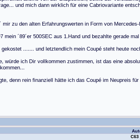
r
a
g
e
.
.
.
u
n
d
m
i
c
h
d
a
n
n
w
i
r
k
l
i
c
h
f
ü
r
e
i
n
e
C
a
b
r
i
o
v
a
r
i
a
n
t
e
e
n
t
s
c
´
m
i
r
z
u
d
e
n
a
l
t
e
n
E
r
f
a
h
r
u
n
g
s
w
e
r
t
e
n
i
n
F
o
r
m
v
o
n
M
e
r
c
e
d
e
s
-
9
7
m
e
i
n
´
8
9
´
e
r
5
0
0
S
E
C
a
u
s
1
.
H
a
n
d
u
n
d
b
e
z
a
h
l
t
e
g
e
r
a
d
e
m
a
l
g
e
k
o
s
t
e
t
.
.
.
.
.
.
.
u
n
d
l
e
t
z
t
e
n
d
l
i
c
h
m
e
i
n
C
o
u
p
é
s
t
e
h
t
h
e
u
t
e
n
o
c
e
,
w
ü
r
d
e
i
c
h
D
i
r
v
o
l
l
k
o
m
m
e
n
z
u
s
t
i
m
m
e
n
,
i
s
t
d
a
s
e
i
n
e
a
b
s
o
l
u
k
o
m
m
e
n
.
.
.
g
t
e
,
d
e
n
n
r
e
i
n
f
i
n
a
n
z
i
e
l
l
h
ä
t
t
e
i
c
h
d
a
s
C
o
u
p
é
i
m
N
e
u
p
r
e
i
s
f
ü
r
Aut
C63