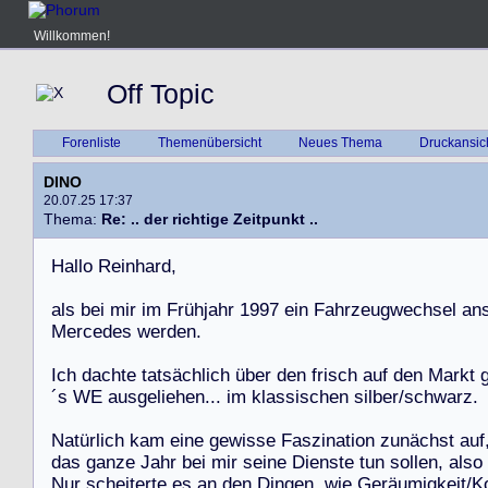
Willkommen!
Off Topic
Forenliste
Themenübersicht
Neues Thema
Druckansic
DINO
20.07.25 17:37
Thema:
Re: .. der richtige Zeitpunkt ..
H
a
l
l
o
R
e
i
n
h
a
r
d
,
a
l
s
b
e
i
m
i
r
i
m
F
r
ü
h
j
a
h
r
1
9
9
7
e
i
n
F
a
h
r
z
e
u
g
w
e
c
h
s
e
l
a
n
M
e
r
c
e
d
e
s
w
e
r
d
e
n
.
I
c
h
d
a
c
h
t
e
t
a
t
s
ä
c
h
l
i
c
h
ü
b
e
r
d
e
n
f
r
i
s
c
h
a
u
f
d
e
n
M
a
r
k
t
´
s
W
E
a
u
s
g
e
l
i
e
h
e
n
.
.
.
i
m
k
l
a
s
s
i
s
c
h
e
n
s
i
l
b
e
r
/
s
c
h
w
a
r
z
.
N
a
t
ü
r
l
i
c
h
k
a
m
e
i
n
e
g
e
w
i
s
s
e
F
a
s
z
i
n
a
t
i
o
n
z
u
n
ä
c
h
s
t
a
u
f
d
a
s
g
a
n
z
e
J
a
h
r
b
e
i
m
i
r
s
e
i
n
e
D
i
e
n
s
t
e
t
u
n
s
o
l
l
e
n
,
a
l
s
o
N
u
r
s
c
h
e
i
t
e
r
t
e
e
s
a
n
d
e
n
D
i
n
g
e
n
,
w
i
e
G
e
r
ä
u
m
i
g
k
e
i
t
/
K