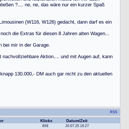
h
l
i
e
ß
e
n
?
.
.
.
.
n
e
,
n
e
,
d
a
s
w
ä
r
e
n
u
r
e
i
n
k
u
r
z
e
r
S
p
a
ß
L
i
m
o
u
s
i
n
e
n
(
W
1
1
6
,
W
1
2
6
)
g
e
d
a
c
h
t
,
d
a
n
n
d
a
r
f
e
s
e
i
n
n
o
c
h
d
i
e
E
x
t
r
a
s
f
ü
r
d
i
e
s
e
n
8
J
a
h
r
e
n
a
l
t
e
n
W
a
g
e
n
.
.
.
h
b
e
i
m
i
r
i
n
d
e
r
G
a
r
a
g
e
.
t
n
a
c
h
v
o
l
l
z
i
e
h
b
a
r
e
A
k
t
i
o
n
.
.
.
.
u
n
d
m
i
t
A
u
g
e
n
a
u
f
,
k
a
n
n
k
n
a
p
p
1
3
0
.
0
0
0
,
-
D
M
a
u
c
h
g
a
r
n
i
c
h
t
z
u
d
e
n
a
k
t
u
e
l
l
e
n
RSS
or
Klicks
Datum/Zeit
858
20.07.25 16:27