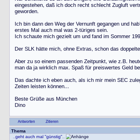
e
i
n
g
e
s
t
e
h
e
n
,
d
a
ß
i
c
h
d
o
c
h
r
e
c
h
t
s
c
h
l
e
c
h
t
Z
u
g
l
u
f
t
v
e
r
t
g
e
w
o
r
d
e
n
.
I
c
h
b
i
n
d
a
n
n
d
e
n
W
e
g
d
e
r
V
e
r
n
u
n
f
t
g
e
g
a
n
g
e
n
u
n
d
h
a
b
e
r
s
t
e
s
M
a
l
a
u
c
h
m
a
l
w
a
s
2
-
t
ü
r
i
g
e
s
s
e
i
n
.
I
c
h
s
c
h
a
u
t
e
m
i
c
h
g
e
z
i
e
l
t
u
m
u
n
d
f
a
n
d
i
m
S
o
m
m
e
r
1
9
D
e
r
S
L
K
h
ä
t
t
e
m
i
c
h
,
o
h
n
e
E
x
t
r
a
s
,
s
c
h
o
n
d
a
s
d
o
p
p
e
l
t
e
A
b
e
r
z
u
s
o
e
i
n
e
m
p
a
s
s
e
n
d
e
n
Z
e
i
t
p
u
n
k
t
,
w
i
e
z
.
B
.
h
e
u
t
m
a
n
d
a
j
a
w
i
r
k
l
i
c
h
m
a
x
.
S
p
a
ß
f
ü
r
p
r
e
i
s
w
e
r
t
e
s
G
e
l
d
b
e
D
a
s
d
a
c
h
t
e
i
c
h
e
b
e
n
a
u
c
h
,
a
l
s
i
c
h
m
i
r
m
e
i
n
S
E
C
z
u
l
e
Z
e
i
t
e
n
l
e
i
s
t
e
n
k
ö
n
n
e
n
.
.
.
B
e
s
t
e
G
r
ü
ß
e
a
u
s
M
ü
n
c
h
e
n
D
i
n
o
Antworten
Zitieren
Thema
..geht auch mal "günstig"..