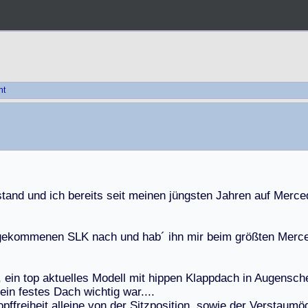
ht
s
t
a
n
d
u
n
d
i
c
h
b
e
r
e
i
t
s
s
e
i
t
m
e
i
n
e
n
j
ü
n
g
s
t
e
n
J
a
h
r
e
n
a
u
f
M
e
r
c
e
g
e
k
o
m
m
e
n
e
n
S
L
K
n
a
c
h
u
n
d
h
a
b
´
i
h
n
m
i
r
b
e
i
m
g
r
ö
ß
t
e
n
M
e
r
c
,
e
i
n
t
o
p
a
k
t
u
e
l
l
e
s
M
o
d
e
l
l
m
i
t
h
i
p
p
e
n
K
l
a
p
p
d
a
c
h
i
n
A
u
g
e
n
s
c
h
e
i
n
f
e
s
t
e
s
D
a
c
h
w
i
c
h
t
i
g
w
a
r
.
.
.
.
o
p
f
f
r
e
i
h
e
i
t
a
l
l
e
i
n
e
v
o
n
d
e
r
S
i
t
z
p
o
s
i
t
i
o
n
,
s
o
w
i
e
d
e
r
V
e
r
s
t
a
u
m
ö