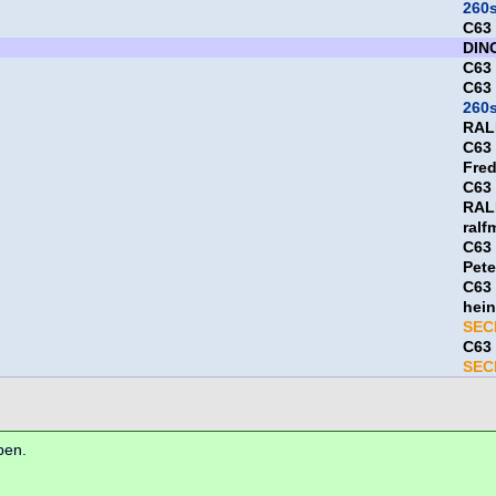
260
C63
DIN
C63
C63
260
RAL
C63
Fre
C63
RAL
ralf
C63
Pet
C63
hein
SEC
C63
SEC
ben.