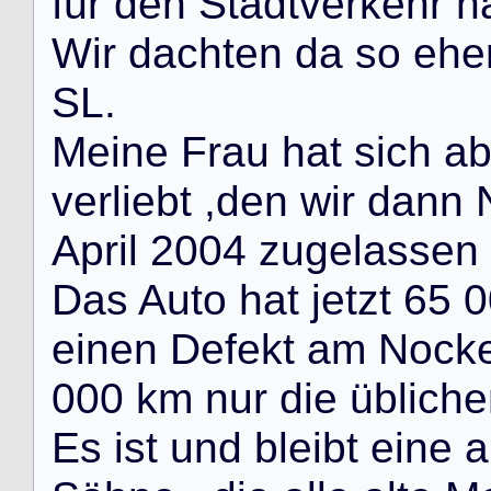
f
ü
r
d
e
n
S
t
a
d
t
v
e
r
k
e
h
r
h
W
i
r
d
a
c
h
t
e
n
d
a
s
o
e
h
e
S
L
.
M
e
i
n
e
F
r
a
u
h
a
t
s
i
c
h
a
v
e
r
l
i
e
b
t
,
d
e
n
w
i
r
d
a
n
n
A
p
r
i
l
2
0
0
4
z
u
g
e
l
a
s
s
e
n
D
a
s
A
u
t
o
h
a
t
j
e
t
z
t
6
5
0
e
i
n
e
n
D
e
f
e
k
t
a
m
N
o
c
k
0
0
0
k
m
n
u
r
d
i
e
ü
b
l
i
c
h
e
E
s
i
s
t
u
n
d
b
l
e
i
b
t
e
i
n
e
a