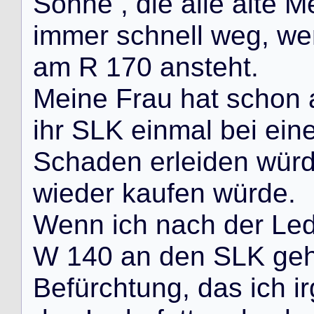
S
ö
h
n
e
,
d
i
e
a
l
l
e
a
l
t
e
M
i
m
m
e
r
s
c
h
n
e
l
l
w
e
g
,
w
e
a
m
R
1
7
0
a
n
s
t
e
h
t
.
M
e
i
n
e
F
r
a
u
h
a
t
s
c
h
o
n
i
h
r
S
L
K
e
i
n
m
a
l
b
e
i
e
i
n
S
c
h
a
d
e
n
e
r
l
e
i
d
e
n
w
ü
r
w
i
e
d
e
r
k
a
u
f
e
n
w
ü
r
d
e
.
W
e
n
n
i
c
h
n
a
c
h
d
e
r
L
e
W
1
4
0
a
n
d
e
n
S
L
K
g
e
B
e
f
ü
r
c
h
t
u
n
g
,
d
a
s
i
c
h
i
r