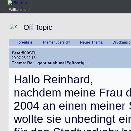
Willkommen!
Off Topic
Forenliste
Themenübersicht
Neues Thema
Druckansic
Peter500SEL
20.07.25 22:16
Thema:
Re: ..geht auch mal "günstig"..
H
a
l
l
o
R
e
i
n
h
a
r
d
,
n
a
c
h
d
e
m
m
e
i
n
e
F
r
a
u
2
0
0
4
a
n
e
i
n
e
n
m
e
i
n
e
r
w
o
l
l
t
e
s
i
e
u
n
b
e
d
i
n
g
t
e
i