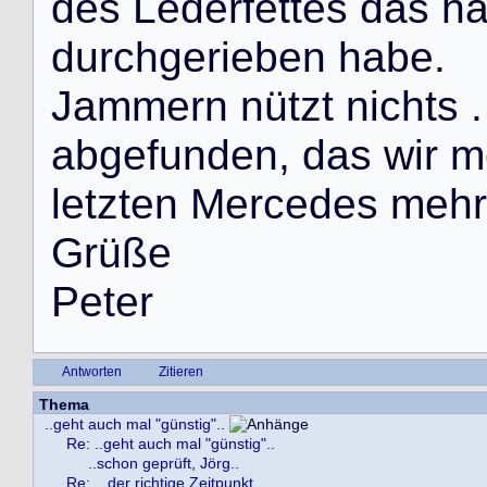
d
e
s
L
e
d
e
r
f
e
t
t
e
s
d
a
s
h
d
u
r
c
h
g
e
r
i
e
b
e
n
h
a
b
e
.
J
a
m
m
e
r
n
n
ü
t
z
t
n
i
c
h
t
s
.
a
b
g
e
f
u
n
d
e
n
,
d
a
s
w
i
r
m
l
e
t
z
t
e
n
M
e
r
c
e
d
e
s
m
e
h
r
G
r
ü
ß
e
P
e
t
e
r
Antworten
Zitieren
Thema
..geht auch mal "günstig"..
Re: ..geht auch mal "günstig"..
..schon geprüft, Jörg..
Re: .. der richtige Zeitpunkt ..