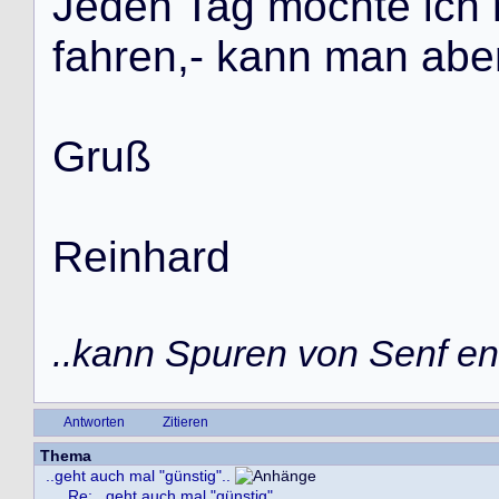
J
e
d
e
n
T
a
g
m
ö
c
h
t
e
i
c
h
f
a
h
r
e
n
,
-
k
a
n
n
m
a
n
a
b
e
G
r
u
ß
R
e
i
n
h
a
r
d
..kann Spuren von Senf ent
Antworten
Zitieren
Thema
..geht auch mal "günstig"..
Re: ..geht auch mal "günstig"..