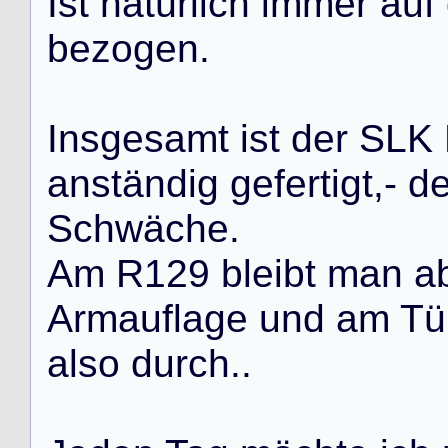
I
s
t
n
a
t
ü
r
l
i
c
h
i
m
m
e
r
a
u
f
b
e
z
o
g
e
n
.
I
n
s
g
e
s
a
m
t
i
s
t
d
e
r
S
L
K
a
n
s
t
ä
n
d
i
g
g
e
f
e
r
t
i
g
t
,
-
d
S
c
h
w
ä
c
h
e
.
A
m
R
1
2
9
b
l
e
i
b
t
m
a
n
a
A
r
m
a
u
f
l
a
g
e
u
n
d
a
m
T
ü
a
l
s
o
d
u
r
c
h
.
.