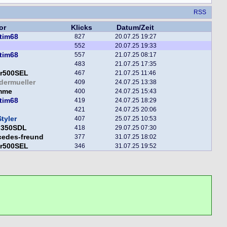
RSS
or
Klicks
Datum/Zeit
tim68
827
20.07.25 19:27
552
20.07.25 19:33
tim68
557
21.07.25 08:17
483
21.07.25 17:35
er500SEL
467
21.07.25 11:46
dermueller
409
24.07.25 13:38
mme
400
24.07.25 15:43
tim68
419
24.07.25 18:29
421
24.07.25 20:06
tyler
407
25.07.25 10:53
f 350SDL
418
29.07.25 07:30
cedes-freund
377
31.07.25 18:02
er500SEL
346
31.07.25 19:52