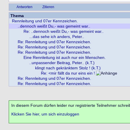
Antworten
Zitieren
Thema
Rennleitung und 07er Kennzeichen.
..dennoch weißt Du,- was gemeint war..
Re: ..dennoch weißt Du,- was gemeint war..
...das sehe ich anders, Peter..
Re: Rennleitung und 07er Kennzeichen.
Re: Rennleitung und 07er Kennzeichen.
Re: Rennleitung und 07er Kennzeichen.
Eine Rennleitung ist auch nur ein Menschen.
..unpassender Beitrag, Peter.. (k.T.)
klingt nach gekränktem Stolz ! (k.T.)
Re: <mir fällt da nur eins ein !
Re: Rennleitung und 07er Kennzeichen.
Re: Rennleitung und 07er Kennzeichen.
In diesem Forum dürfen leider nur registrierte Teilnehmer schrei
Klicken Sie hier, um sich einzuloggen