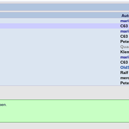
Aut
mari
C63
mari
C63
Pet
Qua
Kle
mari
C63
OldS
Ral
mer
Pet
ben.