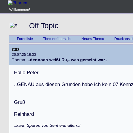
Willkommen!
Off Topic
Forenliste
Themenübersicht
Neues Thema
Druckansic
C63
20.07.25 19:33
Thema:
..dennoch weißt Du,- was gemeint war..
H
a
l
l
o
P
e
t
e
r
,
.
.
G
E
N
A
U
a
u
s
d
i
e
s
e
n
G
r
ü
n
d
e
n
h
a
b
e
i
c
h
k
e
i
n
0
7
K
e
n
n
G
r
u
ß
R
e
i
n
h
a
r
d
..kann Spuren von Senf enthalten..!