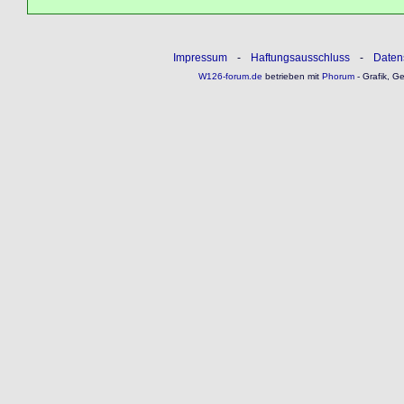
Impressum
-
Haftungsausschluss
-
Daten
W126-forum.de
betrieben mit
Phorum
- Grafik, G