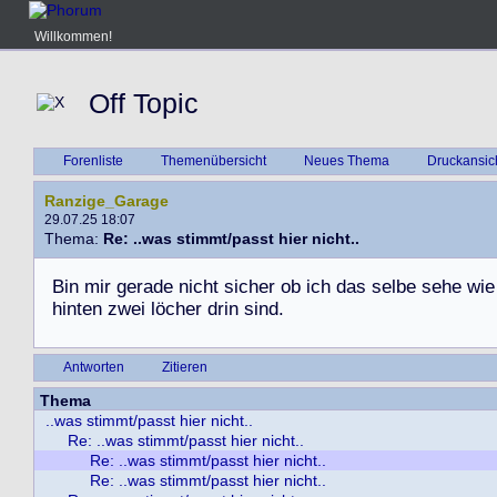
Willkommen!
Off Topic
Forenliste
Themenübersicht
Neues Thema
Druckansic
Ranzige_Garage
29.07.25 18:07
Thema:
Re: ..was stimmt/passt hier nicht..
B
i
n
m
i
r
g
e
r
a
d
e
n
i
c
h
t
s
i
c
h
e
r
o
b
i
c
h
d
a
s
s
e
l
b
e
s
e
h
e
w
i
e
h
i
n
t
e
n
z
w
e
i
l
ö
c
h
e
r
d
r
i
n
s
i
n
d
.
Antworten
Zitieren
Thema
..was stimmt/passt hier nicht..
Re: ..was stimmt/passt hier nicht..
Re: ..was stimmt/passt hier nicht..
Re: ..was stimmt/passt hier nicht..