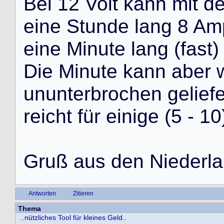
B
e
i
1
2
V
o
l
t
k
a
n
n
m
i
t
d
e
i
n
e
S
t
u
n
d
e
l
a
n
g
8
A
m
e
i
n
e
M
i
n
u
t
e
l
a
n
g
(
f
a
s
t
)
D
i
e
M
i
n
u
t
e
k
a
n
n
a
b
e
r
u
n
u
n
t
e
r
b
r
o
c
h
e
n
g
e
l
i
e
f
r
e
i
c
h
t
f
ü
r
e
i
n
i
g
e
(
5
-
1
0
G
r
u
ß
a
u
s
d
e
n
N
i
e
d
e
r
l
a
Antworten
Zitieren
Thema
..nützliches Tool für kleines Geld..