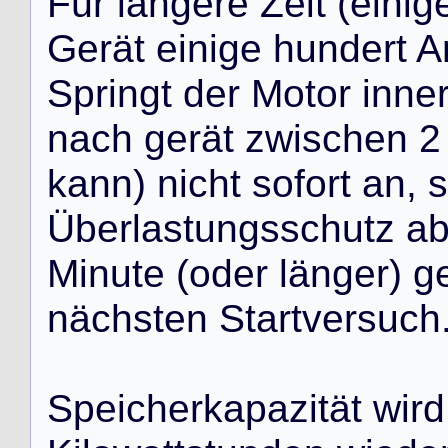
F
ü
r
l
ä
n
g
e
r
e
Z
e
i
t
(
e
i
n
i
g
G
e
r
ä
t
e
i
n
i
g
e
h
u
n
d
e
r
t
A
S
p
r
i
n
g
t
d
e
r
M
o
t
o
r
i
n
n
e
n
a
c
h
g
e
r
ä
t
z
w
i
s
c
h
e
n
2
k
a
n
n
)
n
i
c
h
t
s
o
f
o
r
t
a
n
,
s
Ü
b
e
r
l
a
s
t
u
n
g
s
s
c
h
u
t
z
a
M
i
n
u
t
e
(
o
d
e
r
l
ä
n
g
e
r
)
g
n
ä
c
h
s
t
e
n
S
t
a
r
t
v
e
r
s
u
c
h
S
p
e
i
c
h
e
r
k
a
p
a
z
i
t
ä
t
w
i
r
d