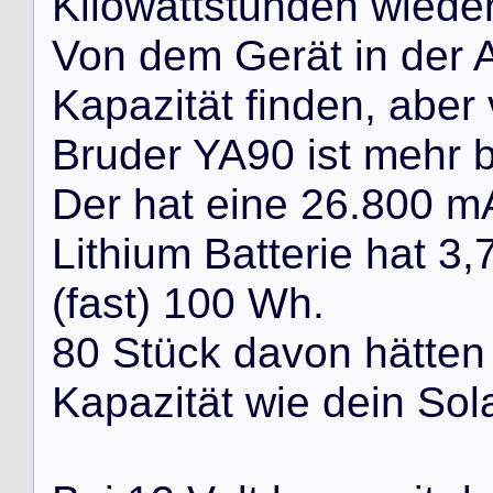
K
i
l
o
w
a
t
t
s
t
u
n
d
e
n
w
i
e
d
e
V
o
n
d
e
m
G
e
r
ä
t
i
n
d
e
r
K
a
p
a
z
i
t
ä
t
f
i
n
d
e
n
,
a
b
e
r
B
r
u
d
e
r
Y
A
9
0
i
s
t
m
e
h
r
D
e
r
h
a
t
e
i
n
e
2
6
.
8
0
0
m
L
i
t
h
i
u
m
B
a
t
t
e
r
i
e
h
a
t
3
,
(
f
a
s
t
)
1
0
0
W
h
.
8
0
S
t
ü
c
k
d
a
v
o
n
h
ä
t
t
e
n
K
a
p
a
z
i
t
ä
t
w
i
e
d
e
i
n
S
o
l