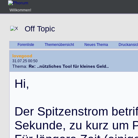
Willkommen!
Off Topic
Forenliste
Themenübersicht
Neues Thema
Druckansic
lovegood
31.07.25 00:50
Thema:
Re: ..nützliches Tool für kleines Geld..
H
i
,
D
e
r
S
p
i
t
z
e
n
s
t
r
o
m
b
e
t
r
i
S
e
k
u
n
d
e
,
z
u
k
u
r
z
u
m