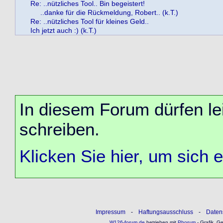
Re: ..nützliches Tool.. Bin begeistert!
..danke für die Rückmeldung, Robert.. (k.T.)
Re: ..nützliches Tool für kleines Geld..
Ich jetzt auch :) (k.T.)
In diesem Forum dürfen lei
schreiben.
Klicken Sie hier, um sich 
Impressum
-
Haftungsausschluss
-
Daten
W126-forum.de
betrieben mit
Phorum
- Grafik, G