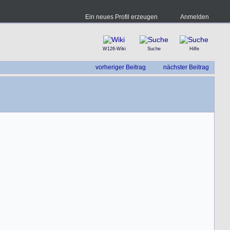
Ein neues Profil erzeugen
Anmelden
W126-Wiki
Suche
Hilfe
vorheriger Beitrag
nächster Beitrag