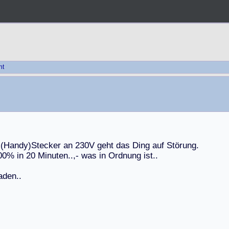
ht
(
H
a
n
d
y
)
S
t
e
c
k
e
r
a
n
2
3
0
V
g
e
h
t
d
a
s
D
i
n
g
a
u
f
S
t
ö
r
u
n
g
.
0
0
%
i
n
2
0
M
i
n
u
t
e
n
.
.
,
-
w
a
s
i
n
O
r
d
n
u
n
g
i
s
t
.
.
a
d
e
n
.
.