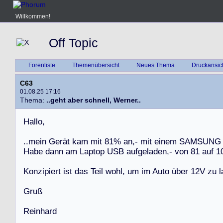
Willkommen!
Off Topic
Forenliste
Themenübersicht
Neues Thema
Druckansic
C63
01.08.25 17:16
Thema:
..geht aber schnell, Werner..
H
a
l
l
o
,
.
.
m
e
i
n
G
e
r
ä
t
k
a
m
m
i
t
8
1
%
a
n
,
-
m
i
t
e
i
n
e
m
S
A
M
S
U
N
G
H
a
b
e
d
a
n
n
a
m
L
a
p
t
o
p
U
S
B
a
u
f
g
e
l
a
d
e
n
,
-
v
o
n
8
1
a
u
f
1
K
o
n
z
i
p
i
e
r
t
i
s
t
d
a
s
T
e
i
l
w
o
h
l
,
u
m
i
m
A
u
t
o
ü
b
e
r
1
2
V
z
u
l
G
r
u
ß
R
e
i
n
h
a
r
d