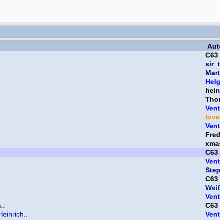
Aut
C63
sir_
Mart
Hel
hein
Tho
Vent
lov
Vent
Fre
xma
C63
Vent
Ste
C63
Weiß
Vent
..
C63
Heinrich..
Vent