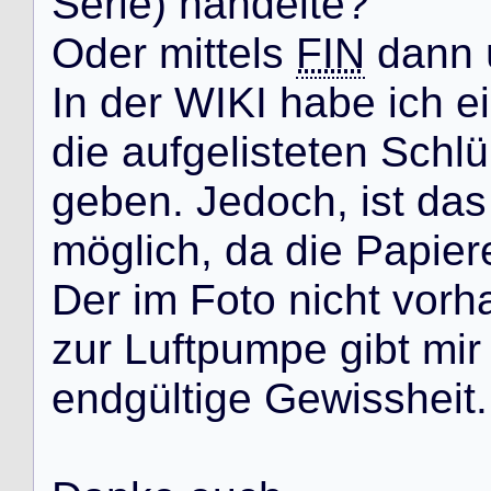
S
e
r
i
e
)
h
a
n
d
e
l
t
e
?
O
d
e
r
m
i
t
t
e
l
s
FIN
d
a
n
n
I
n
d
e
r
W
I
K
I
h
a
b
e
i
c
h
e
i
d
i
e
a
u
f
g
e
l
i
s
t
e
t
e
n
S
c
h
l
ü
g
e
b
e
n
.
J
e
d
o
c
h
,
i
s
t
d
a
s
m
ö
g
l
i
c
h
,
d
a
d
i
e
P
a
p
i
e
r
D
e
r
i
m
F
o
t
o
n
i
c
h
t
v
o
r
h
z
u
r
L
u
f
t
p
u
m
p
e
g
i
b
t
m
i
r
e
n
d
g
ü
l
t
i
g
e
G
e
w
i
s
s
h
e
i
t
.