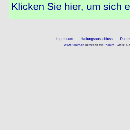
Klicken Sie hier, um sich 
Impressum
-
Haftungsausschluss
-
Daten
W126-forum.de
betrieben mit
Phorum
- Grafik, G