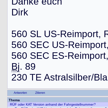
D
a
n
k
e
e
u
c
h
D
i
r
k
5
6
0
S
L
U
S
-
R
e
i
m
p
o
r
t
,
5
6
0
S
E
C
U
S
-
R
e
i
m
p
o
r
t
5
6
0
S
E
C
E
S
-
R
e
i
m
p
o
r
t
Bj
.
8
9
2
3
0
T
E
A
s
t
r
a
l
s
i
l
b
e
r
/
B
l
a
Antworten
Zitieren
Thema
RÜF oder KAT Version anhand der Fahrgestellnummer?