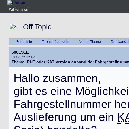
Willkommen!
Off Topic
Forenliste
Themenübersicht
Neues Thema
Druckansic
560ESEL
07.08.25 15:02
Thema:
RÜF oder KAT Version anhand der Fahrgestellnum
H
a
l
l
o
z
u
s
a
m
m
e
n
,
g
i
b
t
e
s
e
i
n
e
M
ö
g
l
i
c
h
k
e
i
F
a
h
r
g
e
s
t
e
l
l
n
u
m
m
e
r
h
e
A
u
s
l
i
e
f
e
r
u
n
g
u
m
e
i
n
K