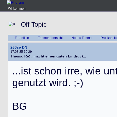
Willkommen!
Off Topic
Forenliste
Themenübersicht
Neues Thema
Druckansic
260se DN
17.08.25 19:29
Thema:
Re: ..macht einen guten Eindruck..
.
.
.
i
s
t
s
c
h
o
n
i
r
r
e
,
w
i
e
u
n
g
e
n
u
t
z
t
w
i
r
d
.
;
-
)
B
G