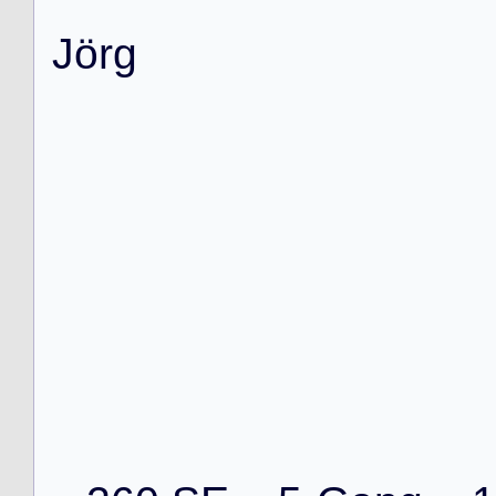
J
ö
r
g