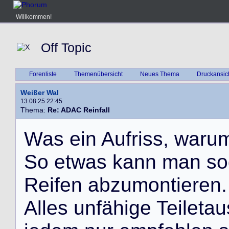
Willkommen!
Off Topic
Forenliste
Themenübersicht
Neues Thema
Druckansic
Weißer Wal
13.08.25 22:45
Thema:
Re: ADAC Reinfall
W
a
s
e
i
n
A
u
f
r
i
s
s
,
w
a
r
u
S
o
e
t
w
a
s
k
a
n
n
m
a
n
s
o
R
e
i
f
e
n
a
b
z
u
m
o
n
t
i
e
r
e
n
.
A
l
l
e
s
u
n
f
ä
h
i
g
e
T
e
i
l
e
t
a
u