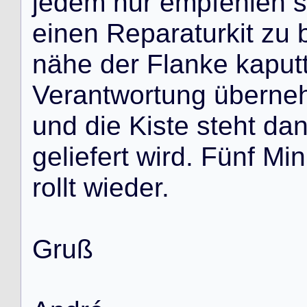
j
e
d
e
m
n
u
r
e
m
p
f
e
h
l
e
n
s
e
i
n
e
n
R
e
p
a
r
a
t
u
r
k
i
t
z
u
n
ä
h
e
d
e
r
F
l
a
n
k
e
k
a
p
u
t
V
e
r
a
n
t
w
o
r
t
u
n
g
ü
b
e
r
n
e
u
n
d
d
i
e
K
i
s
t
e
s
t
e
h
t
d
a
g
e
l
i
e
f
e
r
t
w
i
r
d
.
F
ü
n
f
M
i
n
r
o
l
l
t
w
i
e
d
e
r
.
G
r
u
ß