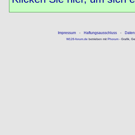
Impressum
-
Haftungsausschluss
-
Daten
W126-forum.de
betrieben mit
Phorum
- Grafik, G