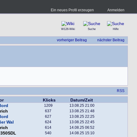
Ein neues Profil erzeugen
Anmelden
W126-Wiki
Suche
Hilfe
vorheriger Beitrag
nächster Beitrag
RSS
or
Klicks
Datum/Zeit
lord
1209
13.08.25 21:00
rich
637
13.08.25 21:48
lord
627
13.08.25 22:25
er Wal
624
13.08.25 22:45
rich
614
14.08.25 06:52
f 350SDL
540
14.08.25 15:10