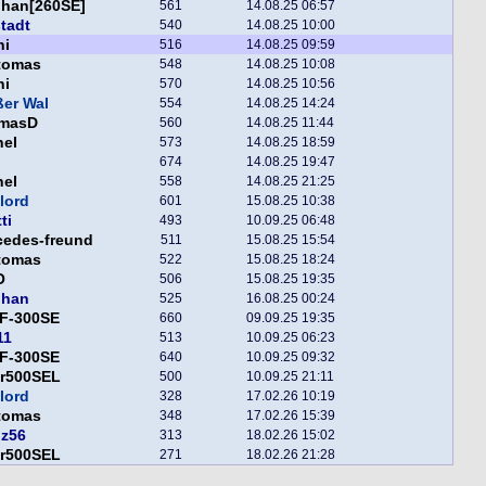
phan[260SE]
561
14.08.25 06:57
tadt
540
14.08.25 10:00
ni
516
14.08.25 09:59
tomas
548
14.08.25 10:08
ni
570
14.08.25 10:56
er Wal
554
14.08.25 14:24
masD
560
14.08.25 11:44
hel
573
14.08.25 18:59
674
14.08.25 19:47
hel
558
14.08.25 21:25
lord
601
15.08.25 10:38
ti
493
10.09.25 06:48
cedes-freund
511
15.08.25 15:54
tomas
522
15.08.25 18:24
O
506
15.08.25 19:35
phan
525
16.08.25 00:24
F-300SE
660
09.09.25 19:35
11
513
10.09.25 06:23
F-300SE
640
10.09.25 09:32
er500SEL
500
10.09.25 21:11
lord
328
17.02.26 10:19
tomas
348
17.02.26 15:39
nz56
313
18.02.26 15:02
er500SEL
271
18.02.26 21:28