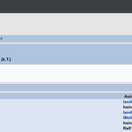
ht
(k.T.)
Aut
land
hein
land
Weiß
hein
Ral