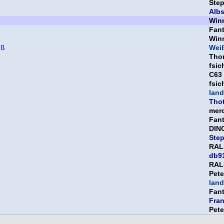
Ste
Albs
Win
Fan
Win
üß
Weiß
Tho
fsic
C63
fsic
land
Thot
mer
Fan
DIN
Ste
RAL
db9
RAL
Pet
land
Fan
Fra
Pet